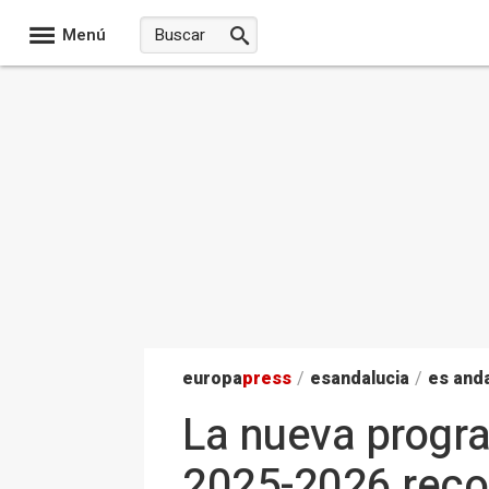
Menú
europa
press
/
esandalucia
/
es anda
La nueva progra
2025-2026 recog