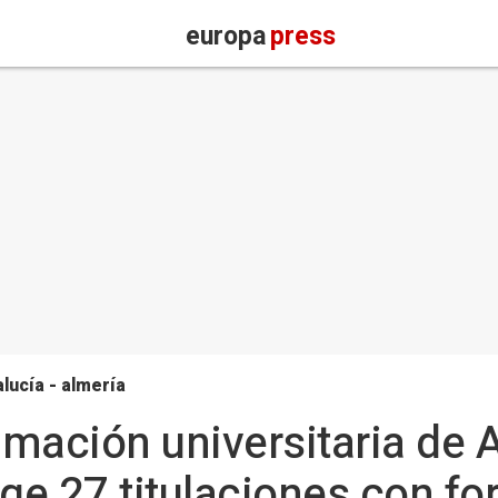
europa
press
lucía - almería
mación universitaria de 
e 27 titulaciones con fo