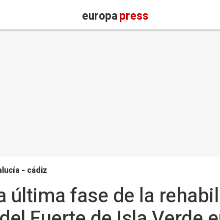
europa
press
lucía - cádiz
 última fase de la rehabil
del Fuerte de Isla Verde 