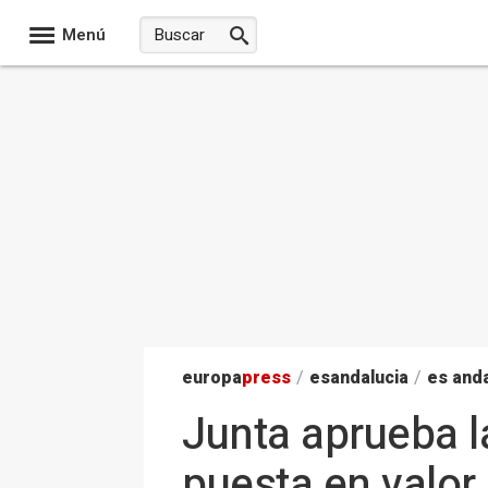
Menú
europa
press
/
esandalucia
/
es anda
Junta aprueba la
puesta en valor 