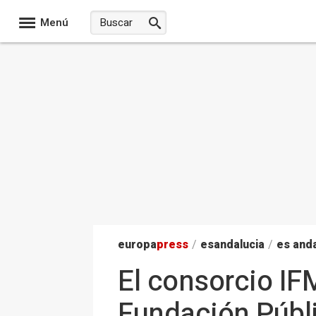
Menú
europa
press
/
esandalucia
/
es anda
El consorcio IF
Fundación Públ