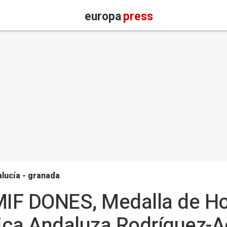
europa
press
lucía - granada
MIF DONES, Medalla de Ho
ica Andaluza Rodríguez-A