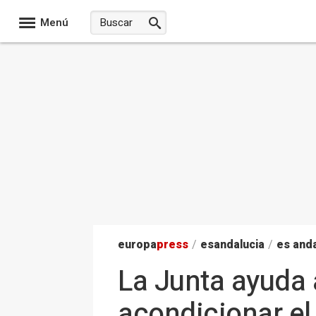
Menú
europa
press
/
esandalucia
/
es anda
La Junta ayuda 
acondicionar el