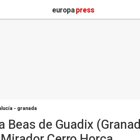
europa
press
lucía - granada
a Beas de Guadix (Granad
 Mirador Cerro Horca