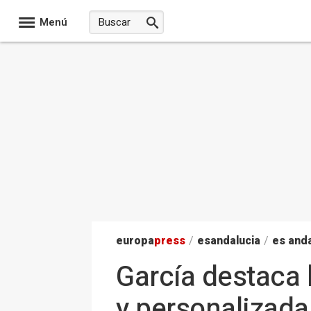
Menú
europa
press
/
esandalucia
/
es anda
García destaca 
y personalizada 