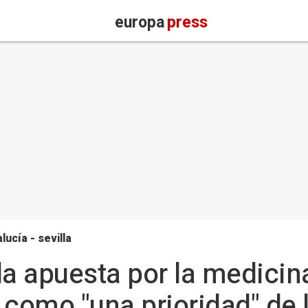
europa
press
lucía - sevilla
la apuesta por la medicin
como "una prioridad" de l