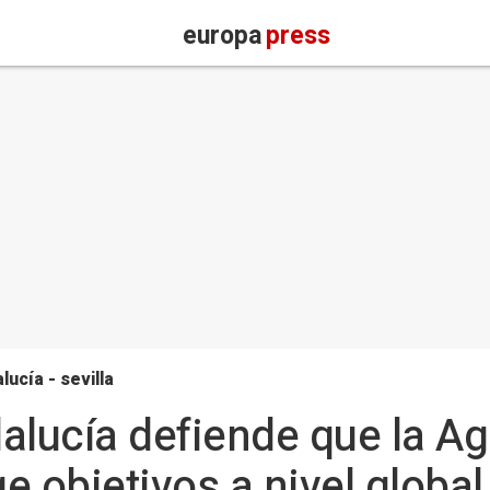
europa
press
lucía - sevilla
alucía defiende que la A
e objetivos a nivel global