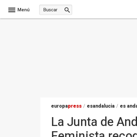
Menú
europa
press
/
esandalucia
/
es anda
La Junta de And
Feminista recog