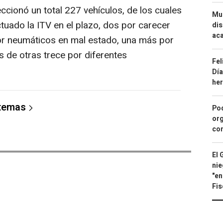
eccionó un total 227 vehículos, de los cuales
Mue
tuado la ITV en el plazo, dos por carecer
dis
aca
or neumáticos en mal estado, una más por
s de otras trece por diferentes
Fel
Día
he
 temas
Pod
org
con
El 
nie
"en
Fis