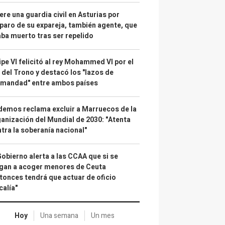
re una guardia civil en Asturias por
paro de su expareja, también agente, que
ba muerto tras ser repelido
ipe VI felicitó al rey Mohammed VI por el
 del Trono y destacó los "lazos de
rmandad" entre ambos países
emos reclama excluir a Marruecos de la
anización del Mundial de 2030: "Atenta
tra la soberanía nacional"
Gobierno alerta a las CCAA que si se
gan a acoger menores de Ceuta
tonces tendrá que actuar de oficio
calía"
Hoy
Una semana
Un mes