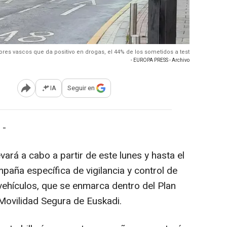
ores vascos que da positivo en drogas, el 44% de los sometidos a test
- EUROPA PRESS - Archivo
IA
Seguir en
Abrir opciones para compartir
 -
evará a cabo a partir de este lunes y hasta el
paña específica de vigilancia y control de
vehículos, que se enmarca dentro del Plan
 Movilidad Segura de Euskadi.