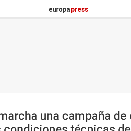
europa
press
 marcha una campaña de c
as condiciones técnicas de