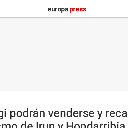
europa
press
gi podrán venderse y reca
smo de Irun y Hondarribia