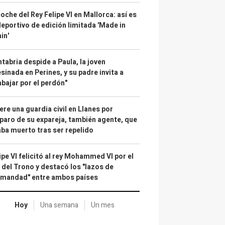
coche del Rey Felipe VI en Mallorca: así es
deportivo de edición limitada 'Made in
in'
tabria despide a Paula, la joven
sinada en Perines, y su padre invita a
abajar por el perdón"
re una guardia civil en Llanes por
paro de su expareja, también agente, que
ba muerto tras ser repelido
ipe VI felicitó al rey Mohammed VI por el
 del Trono y destacó los "lazos de
rmandad" entre ambos países
Hoy
Una semana
Un mes