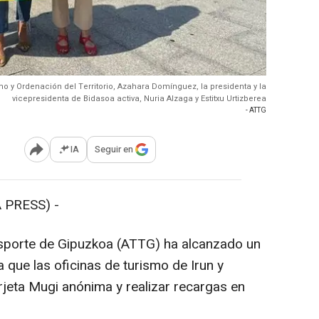
mo y Ordenación del Territorio, Azahara Domínguez, la presidenta y la
vicepresidenta de Bidasoa activa, Nuria Alzaga y Estitxu Urtizberea
- ATTG
IA
Seguir en
Abrir opciones para compartir
 PRESS) -
ansporte de Gipuzkoa (ATTG) ha alcanzado un
 que las oficinas de turismo de Irun y
rjeta Mugi anónima y realizar recargas en