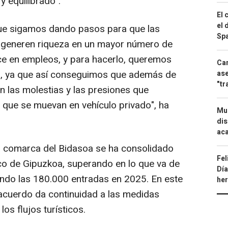
y equilibrado".
El 
el 
ue sigamos dando pasos para que las
Spa
 generen riqueza en un mayor número de
ce en empleos, y para hacerlo, queremos
Can
ico, ya que así conseguimos que además de
ase
"tr
n las molestias y las presiones que
 que se muevan en vehículo privado", ha
Mue
dis
aca
a comarca del Bidasoa se ha consolidado
Fel
co de Gipuzkoa, superando en lo que va de
Día
zando las 180.000 entradas en 2025. En este
he
acuerdo da continuidad a las medidas
os flujos turísticos.