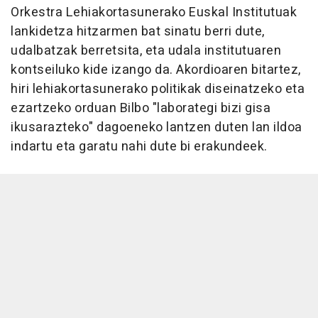
Orkestra Lehiakortasunerako Euskal Institutuak
lankidetza hitzarmen bat sinatu berri dute,
udalbatzak berretsita, eta udala institutuaren
kontseiluko kide izango da. Akordioaren bitartez,
hiri lehiakortasunerako politikak diseinatzeko eta
ezartzeko orduan Bilbo "laborategi bizi gisa
ikusarazteko" dagoeneko lantzen duten lan ildoa
indartu eta garatu nahi dute bi erakundeek.