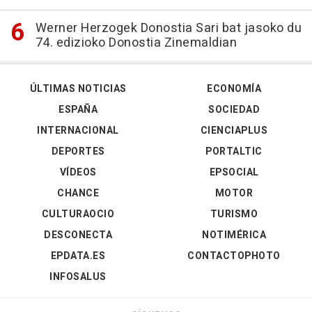
Werner Herzogek Donostia Sari bat jasoko du
74. edizioko Donostia Zinemaldian
ÚLTIMAS NOTICIAS
ECONOMÍA
ESPAÑA
SOCIEDAD
INTERNACIONAL
CIENCIAPLUS
DEPORTES
PORTALTIC
VÍDEOS
EPSOCIAL
CHANCE
MOTOR
CULTURAOCIO
TURISMO
DESCONECTA
NOTIMÉRICA
EPDATA.ES
CONTACTOPHOTO
INFOSALUS