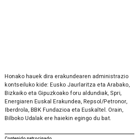
Honako hauek dira erakundearen administrazio
kontseiluko kide: Eusko Jaurlaritza eta Arabako,
Bizkaiko eta Gipuzkoako foru aldundiak, Spri,
Energiaren Euskal Erakundea, Repsol/Petronor,
Iberdrola, BBK Fundazioa eta Euskaltel. Orain,
Bilboko Udalak ere haiekin egingo du bat.
Contenido patrocinado