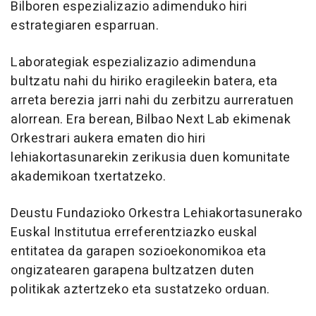
Bilboren espezializazio adimenduko hiri
estrategiaren esparruan.
Laborategiak espezializazio adimenduna
bultzatu nahi du hiriko eragileekin batera, eta
arreta berezia jarri nahi du zerbitzu aurreratuen
alorrean. Era berean, Bilbao Next Lab ekimenak
Orkestrari aukera ematen dio hiri
lehiakortasunarekin zerikusia duen komunitate
akademikoan txertatzeko.
Deustu Fundazioko Orkestra Lehiakortasunerako
Euskal Institutua erreferentziazko euskal
entitatea da garapen sozioekonomikoa eta
ongizatearen garapena bultzatzen duten
politikak aztertzeko eta sustatzeko orduan.