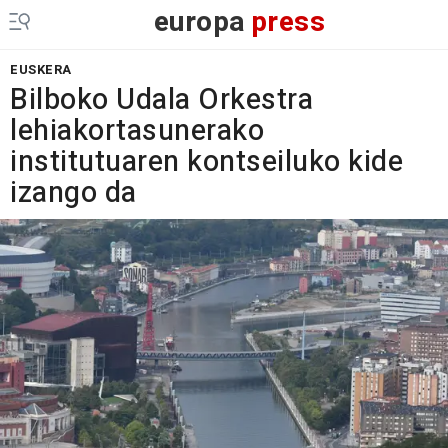
europa
press
EUSKERA
Bilboko Udala Orkestra
lehiakortasunerako
institutuaren kontseiluko kide
izango da