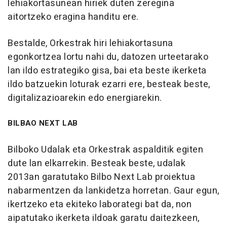
lehiakortasunean hiriek duten zeregina
aitortzeko eragina handitu ere.
Bestalde, Orkestrak hiri lehiakortasuna
egonkortzea lortu nahi du, datozen urteetarako
lan ildo estrategiko gisa, bai eta beste ikerketa
ildo batzuekin loturak ezarri ere, besteak beste,
digitalizazioarekin edo energiarekin.
BILBAO NEXT LAB
Bilboko Udalak eta Orkestrak aspalditik egiten
dute lan elkarrekin. Besteak beste, udalak
2013an garatutako Bilbo Next Lab proiektua
nabarmentzen da lankidetza horretan. Gaur egun,
ikertzeko eta ekiteko laborategi bat da, non
aipatutako ikerketa ildoak garatu daitezkeen,