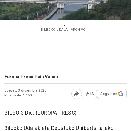
BILBOKO UDALA - ARCHIVO
Europa Press País Vasco
Jueves, 3 diciembre 2020
IA
Seguir en
Publicado: 17:50
Abrir opciones para comp
BILBO 3 Dic. (EUROPA PRESS) -
Bilboko Udalak eta Deustuko Unibertsitateko