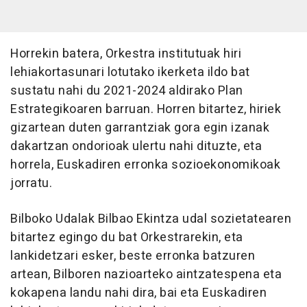
Horrekin batera, Orkestra institutuak hiri
lehiakortasunari lotutako ikerketa ildo bat
sustatu nahi du 2021-2024 aldirako Plan
Estrategikoaren barruan. Horren bitartez, hiriek
gizartean duten garrantziak gora egin izanak
dakartzan ondorioak ulertu nahi dituzte, eta
horrela, Euskadiren erronka sozioekonomikoak
jorratu.
Bilboko Udalak Bilbao Ekintza udal sozietatearen
bitartez egingo du bat Orkestrarekin, eta
lankidetzari esker, beste erronka batzuren
artean, Bilboren nazioarteko aintzatespena eta
kokapena landu nahi dira, bai eta Euskadiren