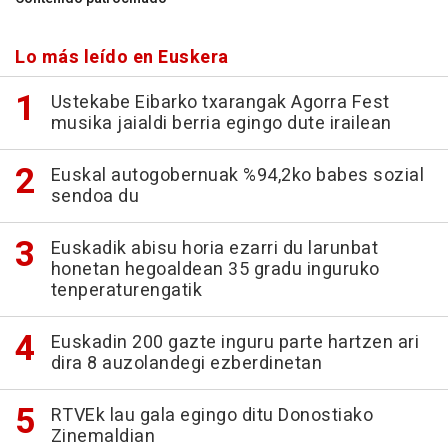
Lo más leído en Euskera
Ustekabe Eibarko txarangak Agorra Fest
musika jaialdi berria egingo dute irailean
Euskal autogobernuak %94,2ko babes sozial
sendoa du
Euskadik abisu horia ezarri du larunbat
honetan hegoaldean 35 gradu inguruko
tenperaturengatik
Euskadin 200 gazte inguru parte hartzen ari
dira 8 auzolandegi ezberdinetan
RTVEk lau gala egingo ditu Donostiako
Zinemaldian