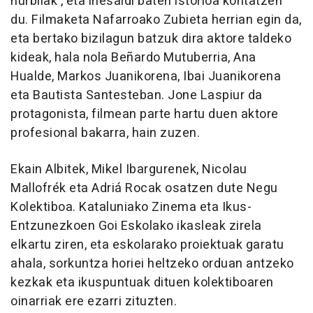
hurbilak', eta ihesaldi baten istorioa kontatzen
du. Filmaketa Nafarroako Zubieta herrian egin da,
eta bertako bizilagun batzuk dira aktore taldeko
kideak, hala nola Beñardo Mutuberria, Ana
Hualde, Markos Juanikorena, Ibai Juanikorena
eta Bautista Santesteban. Jone Laspiur da
protagonista, filmean parte hartu duen aktore
profesional bakarra, hain zuzen.
Ekain Albitek, Mikel Ibargurenek, Nicolau
Mallofrék eta Adriá Rocak osatzen dute Negu
Kolektiboa. Kataluniako Zinema eta Ikus-
Entzunezkoen Goi Eskolako ikasleak zirela
elkartu ziren, eta eskolarako proiektuak garatu
ahala, sorkuntza horiei heltzeko orduan antzeko
kezkak eta ikuspuntuak dituen kolektiboaren
oinarriak ere ezarri zituzten.