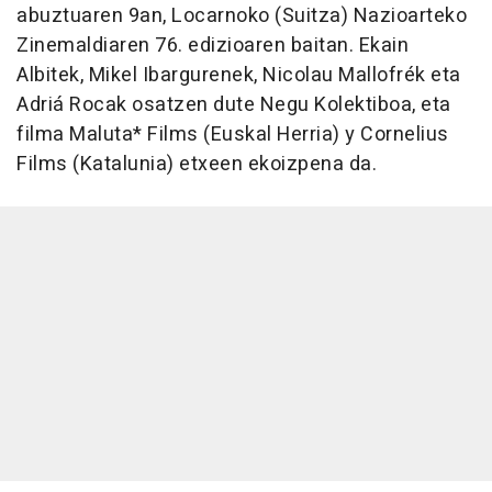
abuztuaren 9an, Locarnoko (Suitza) Nazioarteko
Zinemaldiaren 76. edizioaren baitan. Ekain
Albitek, Mikel Ibargurenek, Nicolau Mallofrék eta
Adriá Rocak osatzen dute Negu Kolektiboa, eta
filma Maluta* Films (Euskal Herria) y Cornelius
Films (Katalunia) etxeen ekoizpena da.