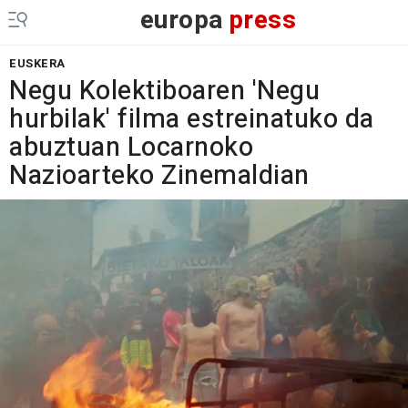
europa
press
EUSKERA
Negu Kolektiboaren 'Negu
hurbilak' filma estreinatuko da
abuztuan Locarnoko
Nazioarteko Zinemaldian