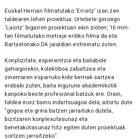
Euskal Herrian filmatutako 'Erroitz' izan zen
taldearen lehen proiektua. Urtebete geroago
'Laiotz' bigarren proiektuari ekin zioten; 16 mm-
tan filmatutako metraje erdiko filma da eta
Bartzelonako DA jaialdian estreinatu zuten.
Konplizitate, esperientzia eta baliabide
gehiagorekin, kolektiboa zabaltzea eta
zinemaren esparruko kide berriak sartzea
erabaki zuten, baita ingurune akademikotik
kanpoko beste profesional batzuk ere. Orain,
taldea inoiz baino indartsuagoa dela, aitortu dute
"gogoa eta grina batzen jarraituko dutela,
bizitzaren konplexutasunaz eta
benetakotasunaz hitz egiten duten proiektuak
sortzen jarraitzeko".