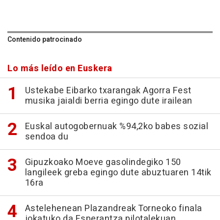
Contenido patrocinado
Lo más leído en Euskera
Ustekabe Eibarko txarangak Agorra Fest
musika jaialdi berria egingo dute irailean
Euskal autogobernuak %94,2ko babes sozial
sendoa du
Gipuzkoako Moeve gasolindegiko 150
langileek greba egingo dute abuztuaren 14tik
16ra
Astelehenean Plazandreak Torneoko finala
jokatuko da Esperantza pilotalekuan