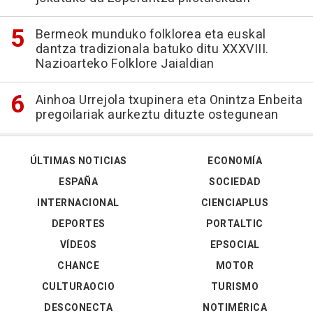
Bermeok munduko folklorea eta euskal
dantza tradizionala batuko ditu XXXVIII.
Nazioarteko Folklore Jaialdian
Ainhoa Urrejola txupinera eta Onintza Enbeita
pregoilariak aurkeztu dituzte ostegunean
ÚLTIMAS NOTICIAS
ECONOMÍA
ESPAÑA
SOCIEDAD
INTERNACIONAL
CIENCIAPLUS
DEPORTES
PORTALTIC
VÍDEOS
EPSOCIAL
CHANCE
MOTOR
CULTURAOCIO
TURISMO
DESCONECTA
NOTIMÉRICA