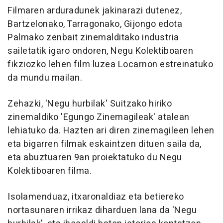
Filmaren arduradunek jakinarazi dutenez,
Bartzelonako, Tarragonako, Gijongo edota
Palmako zenbait zinemalditako industria
sailetatik igaro ondoren, Negu Kolektiboaren
fikziozko lehen film luzea Locarnon estreinatuko
da mundu mailan.
Zehazki, 'Negu hurbilak' Suitzako hiriko
zinemaldiko 'Egungo Zinemagileak' atalean
lehiatuko da. Hazten ari diren zinemagileen lehen
eta bigarren filmak eskaintzen dituen saila da,
eta abuztuaren 9an proiektatuko du Negu
Kolektiboaren filma.
Isolamenduaz, itxaronaldiaz eta betiereko
nortasunaren irrikaz diharduen lana da 'Negu