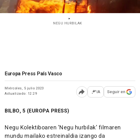
NEGU HURBILAK
Europa Press País Vasco
Miércoles, 5 julio 2023
IA
Seguir en
Actualizado: 12:29
Abrir opciones para comp
BILBO, 5 (EUROPA PRESS)
Negu Kolektiboaren 'Negu hurbilak' filmaren
mundu mailako estreinaldia izango da