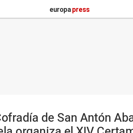
europa
press
Cofradía de San Antón Ab
Pela organiza el XIV Cert