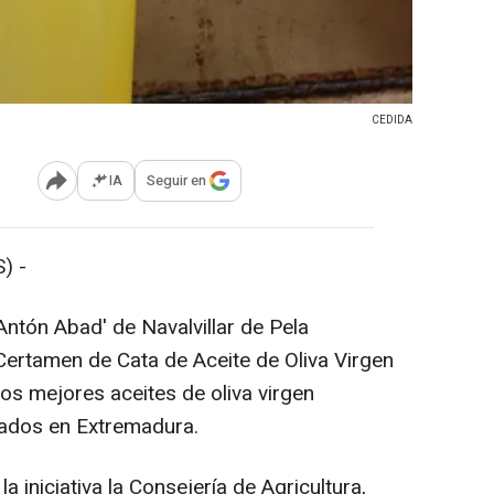
CEDIDA
IA
Seguir en
Abrir opciones para compartir
) -
Antón Abad' de Navalvillar de Pela
Certamen de Cata de Aceite de Oliva Virgen
os mejores aceites de oliva virgen
ados en Extremadura.
a iniciativa la Consejería de Agricultura,