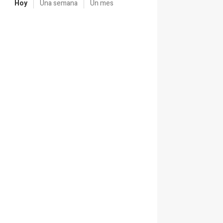
Hoy
Una semana
Un mes