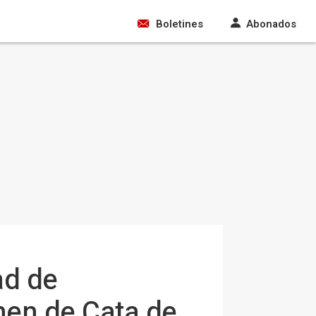
Boletines
Abonados
ad de
amen de Cata de