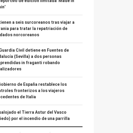
deportivo de edición limitada 'Made in
in'
ienen a seis surcoreanos tras viajar a
ania para tratar la repatriación de
ldados norcoreanos
Guardia Civil detiene en Fuentes de
alucía (Sevilla) a dos personas
prendidas in fraganti robando
alizadores
Gobierno de España restablece los
troles fronterizos a los viajeros
cedentes de Italia
alojado el Tierra Astur del Vasco
iedo) por el incendio de una parrilla