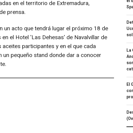
el 
das en el territorio de Extremadura,
Spa
 de prensa.
Det
n un acto que tendrá lugar el próximo 18 de
Ucr
so
 en el Hotel 'Las Dehesas' de Navalvillar de
s aceites participantes y en el que cada
La 
ón un pequeño stand donde dar a conocer
And
sor
te.
cat
El 
con
pro
Des
(Ov