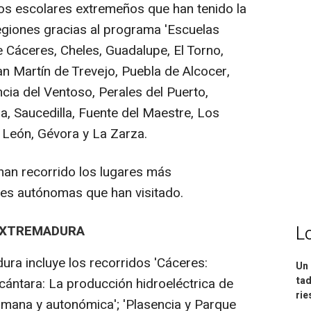
os escolares extremeños que han tenido la
egiones gracias al programa 'Escuelas
e Cáceres, Cheles, Guadalupe, El Torno,
an Martín de Trevejo, Puebla de Alcocer,
cia del Ventoso, Perales del Puerto,
a, Saucedilla, Fuente del Maestre, Los
León, Gévora y La Zarza.
 han recorrido los lugares más
es autónomas que han visitado.
EXTREMADURA
L
dura incluye los recorridos 'Cáceres:
Un 
tad
cántara: La producción hidroeléctrica de
ri
romana y autonómica'; 'Plasencia y Parque