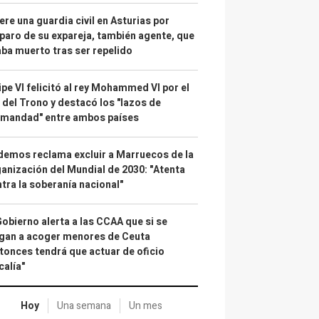
re una guardia civil en Asturias por
paro de su expareja, también agente, que
ba muerto tras ser repelido
ipe VI felicitó al rey Mohammed VI por el
 del Trono y destacó los "lazos de
rmandad" entre ambos países
emos reclama excluir a Marruecos de la
anización del Mundial de 2030: "Atenta
tra la soberanía nacional"
Gobierno alerta a las CCAA que si se
gan a acoger menores de Ceuta
tonces tendrá que actuar de oficio
calía"
Hoy
Una semana
Un mes