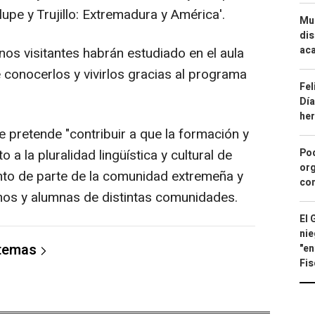
upe y Trujillo: Extremadura y América'.
Mue
dis
aca
nos visitantes habrán estudiado en el aula
 conocerlos y vivirlos gracias al programa
Fel
Día
he
 pretende "contribuir a que la formación y
 a la pluralidad lingüística y cultural de
Pod
org
nto de parte de la comunidad extremeña y
con
mnos y alumnas de distintas comunidades.
El 
nie
 temas
"en
Fis