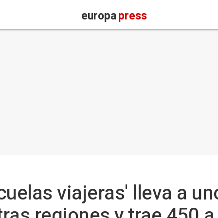
europa
press
uelas viajeras' lleva a u
ras regiones y trae 450 