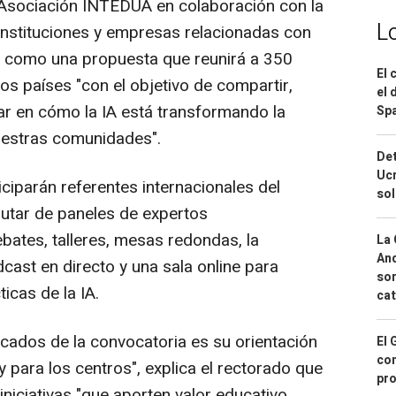
 Asociación INTEDUA en colaboración con la
L
 instituciones y empresas relacionadas con
a como una propuesta que reunirá a 350
El 
s países "con el objetivo de compartir,
el 
zar en cómo la IA está transformando la
Spa
uestras comunidades".
Det
Ucr
iciparán referentes internacionales del
so
rutar de paneles de expertos
ebates, talleres, mesas redondas, la
La 
And
cast en directo y una sala online para
sor
icas de la IA.
cat
cados de la convocatoria es su orientación
El 
con
 y para los centros", explica el rectorado que
pro
iniciativas "que aporten valor educativo,