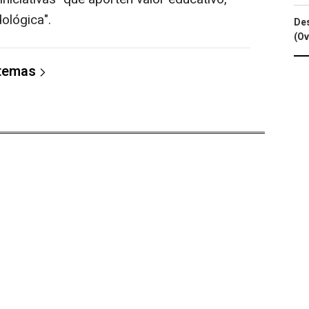
ológica".
Des
(Ov
 temas