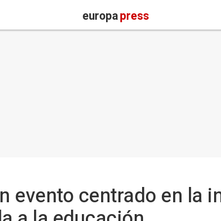
europa
press
 evento centrado en la in
ada a la educación