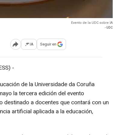
Evento de la UDC sobre IA
- UDC
IA
Seguir en
Abrir opciones para compartir
SS) -
ducación de la Universidade da Coruña
ayo la tercera edición del evento
ro destinado a docentes que contará con un
cia artificial aplicada a la educación,