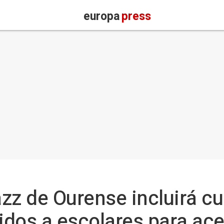
europa
press
azz de Ourense incluirá cu
gidos a escolares para ace