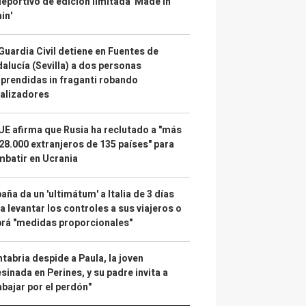
deportivo de edición limitada 'Made in
in'
Guardia Civil detiene en Fuentes de
alucía (Sevilla) a dos personas
prendidas in fraganti robando
alizadores
UE afirma que Rusia ha reclutado a "más
28.000 extranjeros de 135 países" para
batir en Ucrania
aña da un 'ultimátum' a Italia de 3 días
a levantar los controles a sus viajeros o
rá "medidas proporcionales"
tabria despide a Paula, la joven
sinada en Perines, y su padre invita a
abajar por el perdón"