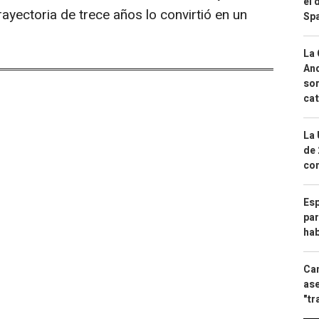
el 
rayectoria de trece años lo convirtió en un
Spa
La 
And
sor
cat
La 
de 
com
Esp
par
hab
Can
ase
"tr