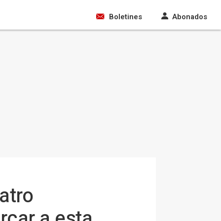
Boletines
Abonados
atro
rcar a esta