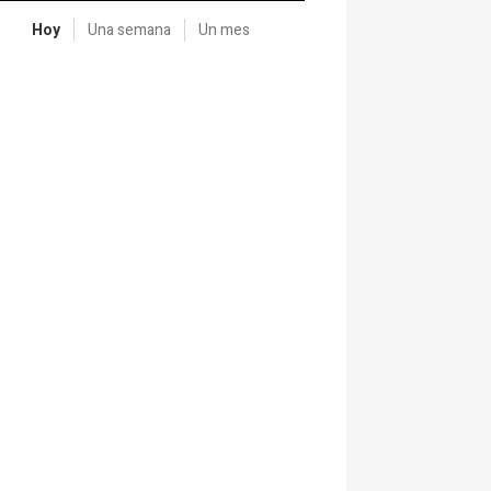
Hoy
Una semana
Un mes