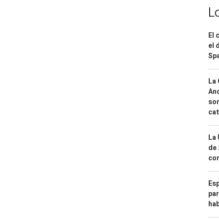
L
El 
el 
Spa
La 
And
sor
cat
La 
de 
com
Esp
par
hab