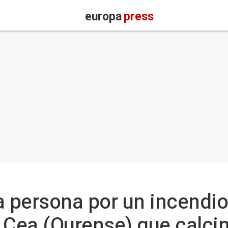
europa
press
a persona por un incendio
 Cea (Ourense) que calcin