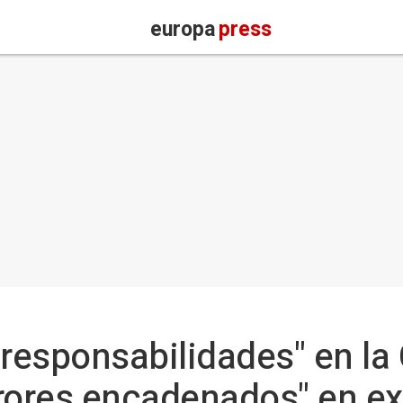
europa
press
"responsabilidades" en la 
rrores encadenados" en e