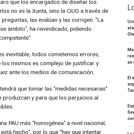
claro que los encargados de diseñar los
L
los no es la Xunta, sino la CiUG a través de
 preguntas, las evalúan y las corrigen. "La
Ucr
ata
se ámbito", ha reivindicado, pidiendo
Ole
 competente".
Mar
es inevitable, todos cometemos errores,
res
en 
 los mismos es complejo de justificar y
guez ante los medios de comunicación.
El 
esp
UG tendrá que tomar las "medidas necesarias"
Ta
 produzcan y para que los perjuicios al
bles.
Esp
Sev
con
 una PAU más "homogénea" a nivel nacional,
 está hecho", por lo que "hay que intentar