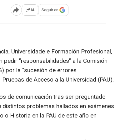
IA
Seguir en
Abrir opciones para compartir
ncia, Universidade e Formación Profesional,
n pedir "responsabilidades" a la Comisión
UG) por la "sucesión de errores
 Pruebas de Acceso a la Universidad (PAU).
ios de comunicación tras ser preguntado
de distintos problemas hallados en exámenes
 o Historia en la PAU de este año en