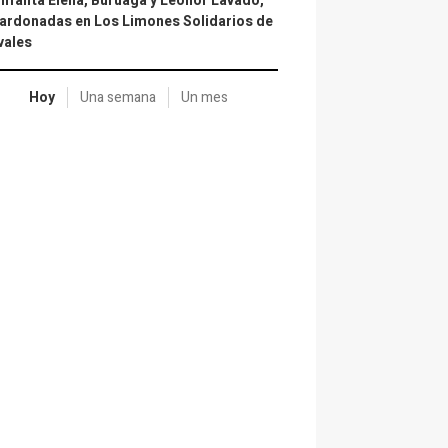
infanta Elena, Buruaga y Leonor Lavado,
ardonadas en Los Limones Solidarios de
vales
Hoy
Una semana
Un mes