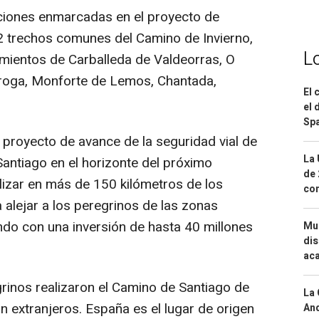
aciones enmarcadas en el proyecto de
2 trechos comunes del Camino de Invierno,
L
mientos de Carballeda de Valdeorras, O
iroga, Monforte de Lemos, Chantada,
El 
el 
Spa
 proyecto de avance de la seguridad vial de
La 
Santiago en el horizonte del próximo
de 
izar en más de 150 kilómetros de los
com
alejar a los peregrinos de las zonas
ndo con una inversión de hasta 40 millones
Mue
dis
aca
grinos realizaron el Camino de Santiago de
La 
on extranjeros. España es el lugar de origen
And