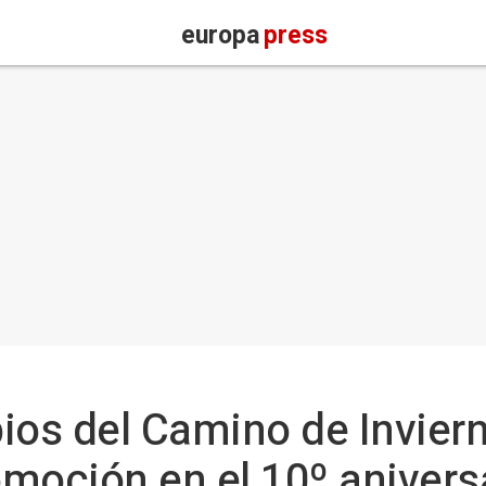
europa
press
ios del Camino de Invier
moción en el 10º aniversa