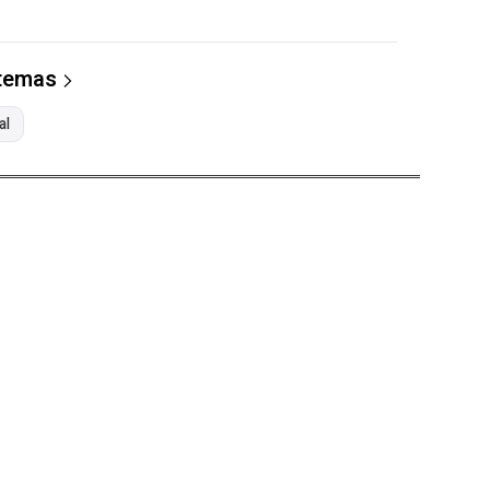
 temas
al