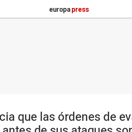
europa
press
cia que las órdenes de e
o antes de sus ataques s