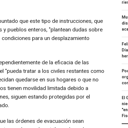
ri
Mue
puntado que este tipo de instrucciones, que
dis
s y pueblos enteros, "plantean dudas sobre
aca
as condiciones para un desplazamiento
Fel
Día
he
pendientemente de la eficacia de las
el "pueda tratar a los civiles restantes como
Pod
org
decidan quedarse en sus hogares o que no
con
s tienen movilidad limitada debido a
nes, siguen estando protegidas por el
El 
nie
ado.
"en
Fis
ue las órdenes de evacuación sean