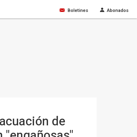
Boletines
Abonados
vacuación de
on "engañosas"