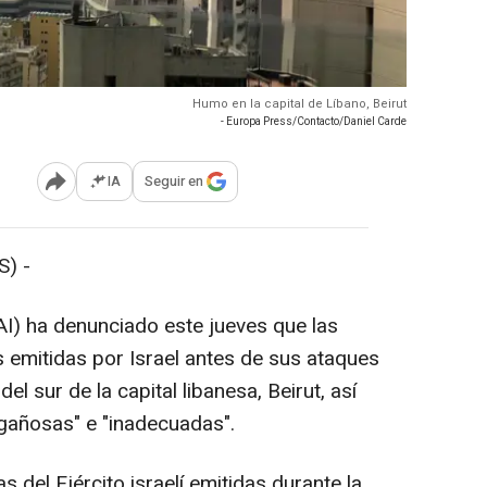
Humo en la capital de Líbano, Beirut
- Europa Press/Contacto/Daniel Carde
IA
Seguir en
Abrir opciones para compartir
) -
AI) ha denunciado este jueves que las
emitidas por Israel antes de sus ataques
 sur de la capital libanesa, Beirut, así
gañosas" e "inadecuadas".
 del Ejército israelí emitidas durante la