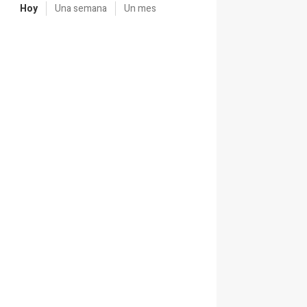
Hoy
Una semana
Un mes