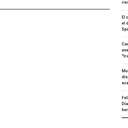
ri
El 
el 
Spa
Can
ase
"tr
Mue
dis
aca
Fel
Día
he