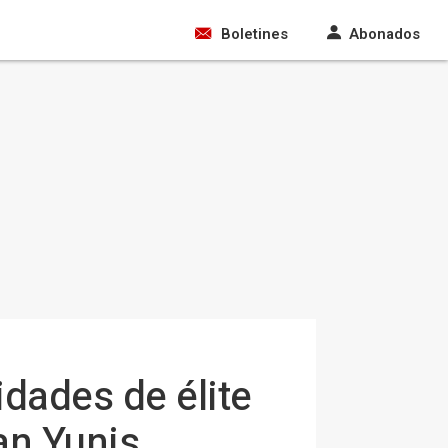
Boletines
Abonados
nidades de élite
an Yunis