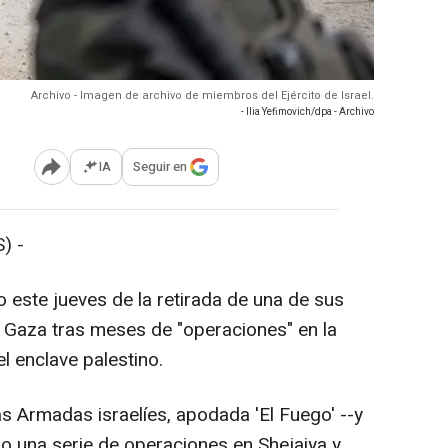
Archivo - Imagen de archivo de miembros del Ejército de Israel.
- Ilia Yefimovich/dpa - Archivo
IA
Seguir en
Abrir opciones para compartir
) -
o este jueves de la retirada de una de sus
e Gaza tras meses de "operaciones" en la
l enclave palestino.
zas Armadas israelíes, apodada 'El Fuego' --y
o una serie de operaciones en Shejaiya y