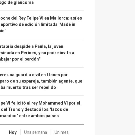
esgo de glaucoma
coche del Rey Felipe VI en Mallorca: así es
deportivo de edición limitada 'Made in
in'
tabria despide a Paula, la joven
sinada en Perines, y su padre invita a
abajar por el perdón"
re una guardia civil en Llanes por
paro de su expareja, también agente, que
ba muerto tras ser repelido
ipe VI felicitó al rey Mohammed VI por el
 del Trono y destacó los "lazos de
rmandad" entre ambos países
Hoy
Una semana
Un mes