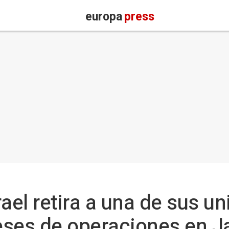
europa
press
srael retira a una de sus u
eses de operaciones en J