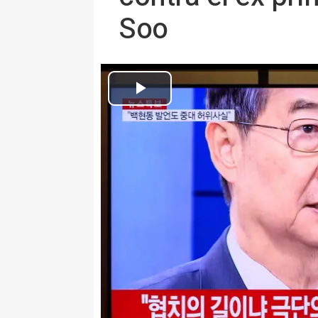
Soo
Archivo - El ex primer ministro y ex presidente en func
Europa Press Internacional
Actualizado: domingo, 24 agosto 2025 12:47
MADRID, 24 (EUROPA PRESS)
El equipo especial de fiscales h
primer ministro surcoreano y ex
Soo, por su implicación en la fal
pasado por el expresidente Yoon
crisis política de su historia reci