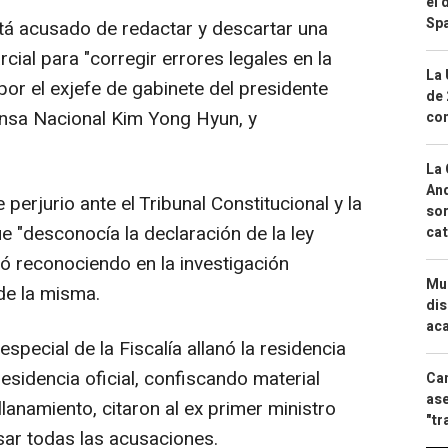
el 
Spa
stá acusado de redactar y descartar una
rcial para "corregir errores legales en la
La 
por el exjefe de gabinete del presidente
de 
ensa Nacional Kim Yong Hyun, y
com
La 
And
perjurio ante el Tribunal Constitucional y la
sor
 "desconocía la declaración de la ley
cat
ó reconociendo en la investigación
Mue
 de la misma.
dis
aca
special de la Fiscalía allanó la residencia
esidencia oficial, confiscando material
Can
ase
lanamiento, citaron al ex primer ministro
"tr
sar todas las acusaciones.