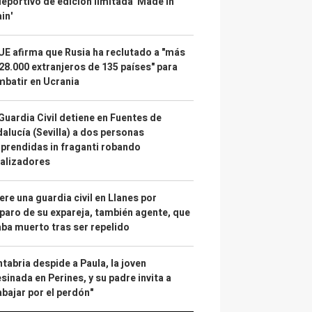
deportivo de edición limitada 'Made in
in'
UE afirma que Rusia ha reclutado a "más
28.000 extranjeros de 135 países" para
batir en Ucrania
Guardia Civil detiene en Fuentes de
alucía (Sevilla) a dos personas
prendidas in fraganti robando
alizadores
re una guardia civil en Llanes por
paro de su expareja, también agente, que
ba muerto tras ser repelido
tabria despide a Paula, la joven
sinada en Perines, y su padre invita a
abajar por el perdón"