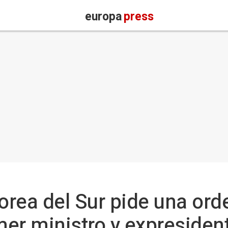
europa
press
orea del Sur pide una ord
imer ministro y expreside