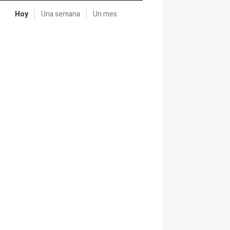
Hoy
Una semana
Un mes