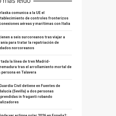
o más leído
laska comunica a la UE el
tablecimiento de controles fronterizos
conexiones aéreas y marítimas con Italia
ienen a seis surcoreanos tras viajar a
ania para tratar la repatriación de
ldados norcoreanos
tada la línea de tren Madrid-
remadura tras el arrollamiento mortal de
 persona en Talavera
Guardia Civil detiene en Fuentes de
alucía (Sevilla) a dos personas
prendidas in fraganti robando
alizadores
nde ver eclipse solar 2026 en España?: