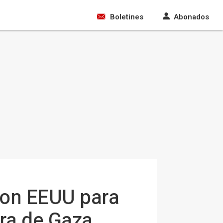
Boletines
Abonados
con EEUU para
rra de Gaza