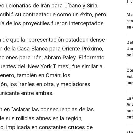
L
lucionarias de Irán para Líbano y Siria,
ribió su contraataque como un éxito, pero
Mar
res
a de los proyectiles fueron interceptados.
en 
n de que la representación estadounidense
Det
 de la Casa Blanca para Oriente Próximo,
Ucr
so
nciones para Irán, Abram Paley. El formato
entes del 'New York Times', fue similar al
Cor
 enero, también en Omán: los
Ext
una
n, los iraníes en otra, y mediadores
nicante entre ambas.
La 
And
 en "aclarar las consecuencias de las
sor
cat
e sus milicias afines en la región,
o, implicada en constantes cruces de
¿Dó