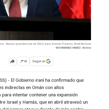
ivo - Asesor presidencial de EEUU para Oriente Próximo, Brett McGurk
- MUHAMMAD HAMED - Archivo
IA
Seguir en
Abrir opciones para compartir
SS) -
El Gobierno iraní ha confirmado que
s indirectas en Omán con altos
 para intentar contener una expansión
tre Israel y Hamás, que en abril atravesó un