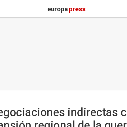
europa
press
egociaciones indirectas 
ansión regional de la gue