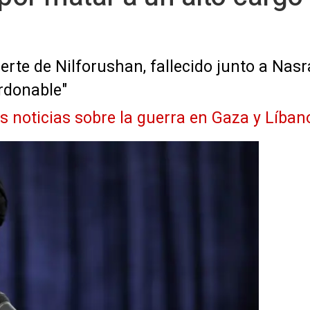
erte de Nilforushan, fallecido junto a Na
rdonable"
as noticias sobre la guerra en Gaza y Líban