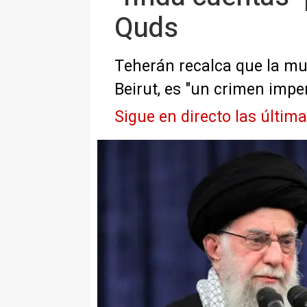
Quds
Teherán recalca que la mu
Beirut, es "un crimen impe
Sigue en directo las últim