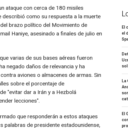
 un ataque con cerca de 180 misiles
L
que describió como su respuesta a la muerte
e del brazo político del Movimiento de
El 
mail Haniye, asesinado a finales de julio en
el 
Spa
Det
o que varias de sus bases aéreas fueron
Ucr
n ha negado daños de relevancia y ha
so
contra aviones o almacenes de armas. Sin
La 
les sobre el porcentaje de
And
de "evitar dar a Irán y a Hezbolá
sor
cat
ender lecciones".
El 
afirmado que responderán a estos ataques
con
las palabras de presidente estadounidense,
pro