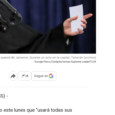
l ayatolá Alí Jamenei, durante un acto en la capital, Teherán (archivo)
- Europa Press/Contacto/Iranian Supreme Leader'S Off
IA
Seguir en
Abrir opciones para compartir
S) -
o este lunes que "usará todas sus