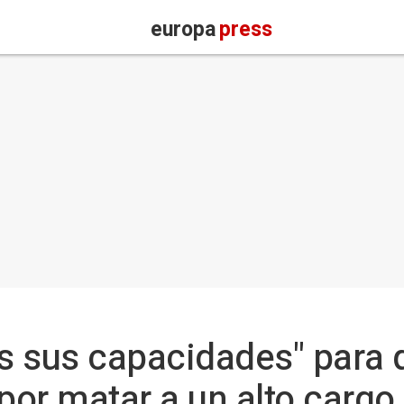
europa
press
as sus capacidades" para q
por matar a un alto cargo