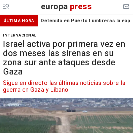
europa
press
Detenido en Puerto Lumbreras la expa
ÚLTIMA HORA
INTERNACIONAL
Israel activa por primera vez en
dos meses las sirenas en su
zona sur ante ataques desde
Gaza
Sigue en directo las últimas noticias sobre la
guerra en Gaza y Líbano