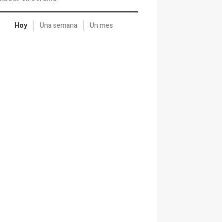
Hoy
Una semana
Un mes