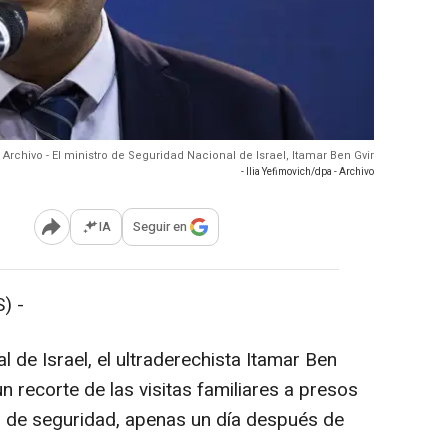
Archivo - El ministro de Seguridad Nacional de Israel, Itamar Ben Gvir
- Ilia Yefimovich/dpa - Archivo
IA
Seguir en
Abrir opciones para compartir
) -
l de Israel, el ultraderechista Itamar Ben
n recorte de las visitas familiares a presos
s de seguridad, apenas un día después de