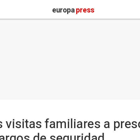
europa
press
s visitas familiares a pre
argos de seguridad