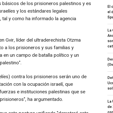
s básicos de los prisioneros palestinos y es
El 
israelíes y los estándares legales
el 
Spa
, tal y como ha informado la agencia
La 
And
en Gvir, líder del ultraderechista Otzma
sor
cat
to a los prisioneros y sus familias y
a en un campo de batalla político y un
Des
palestino".
(Ov
líes) contra los prisioneros serán uno de
Det
Ucr
ación con la ocupación israelí, que
so
 fuerzas e instituciones palestinas que se
 prisioneros", ha argumentado.
La 
de 
com