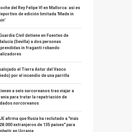
coche del Rey Felipe VI en Mallorca: así es
deportivo de edición limitada 'Made in
in'
Guardia Civil detiene en Fuentes de
alucía (Sevilla) a dos personas
prendidas in fraganti robando
alizadores
alojado el Tierra Astur del Vasco
iedo) por el incendio de una parrilla
ienen a seis surcoreanos tras viajar a
ania para tratar la repatriación de
ldados norcoreanos
UE afirma que Rusia ha reclutado a "más
28.000 extranjeros de 135 países" para
batir en Ucrania