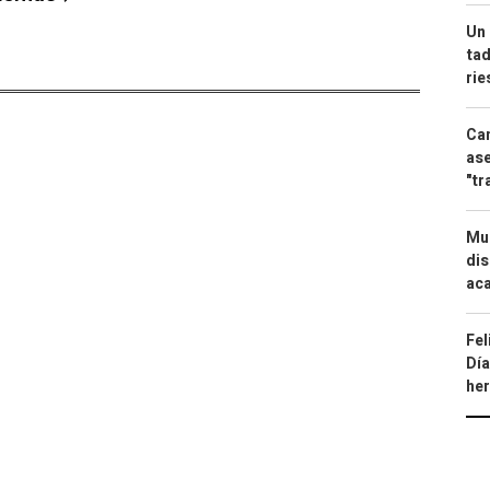
Un 
tad
ri
Can
ase
"tr
Mue
dis
aca
Fel
Día
he