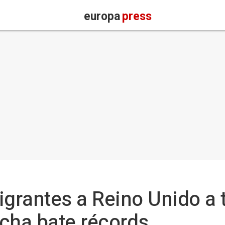
europa
press
igrantes a Reino Unido a 
cha bate récords