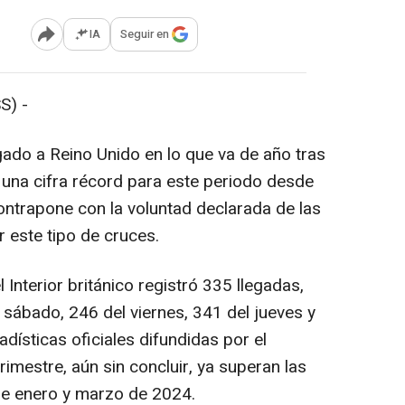
IA
Seguir en
Abrir opciones para compartir
S) -
ado a Reino Unido en lo que va de año tras
 una cifra récord para este periodo desde
ontrapone con la voluntad declarada de las
r este tipo de cruces.
l Interior británico registró 335 llegadas,
 sábado, 246 del viernes, 341 del jueves y
dísticas oficiales difundidas por el
rimestre, aún sin concluir, ya superan las
re enero y marzo de 2024.