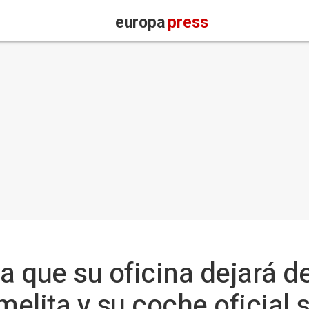
europa
press
 que su oficina dejará de
elita y su coche oficial 