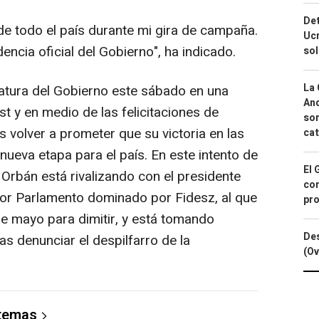
Det
e de todo el país durante mi gira de campaña.
Ucr
cia oficial del Gobierno", ha indicado.
so
La 
atura del Gobierno este sábado en una
And
 y en medio de las felicitaciones de
sor
s volver a prometer que su victoria en las
cat
nueva etapa para el país. En este intento de
El 
Orbán está rivalizando con el presidente
con
ior Parlamento dominado por Fidesz, al que
pro
de mayo para dimitir, y está tomando
Des
s denunciar el despilfarro de la
(Ov
 temas