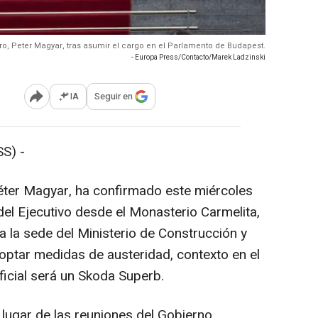
ro, Peter Magyar, tras asumir el cargo en el Parlamento de Budapest.
- Europa Press/Contacto/Marek Ladzinski
IA
Seguir en
Abrir opciones para compartir
S) -
Péter Magyar, ha confirmado este miércoles
e del Ejecutivo desde el Monasterio Carmelita,
a la sede del Ministerio de Construcción y
optar medidas de austeridad, contexto en el
icial será un Skoda Superb.
l lugar de las reuniones del Gobierno