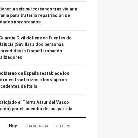
ienen a seis surcoreanos tras viajar a
ania para tratar la repatriación de
ldados norcoreanos
Guardia Civil detiene en Fuentes de
alucía (Sevilla) a dos personas
prendidas in fraganti robando
alizadores
Gobierno de España restablece los
troles fronterizos a los viajeros
cedentes de Italia
alojado el Tierra Astur del Vasco
iedo) por el incendio de una parrilla
Hoy
Una semana
Un mes