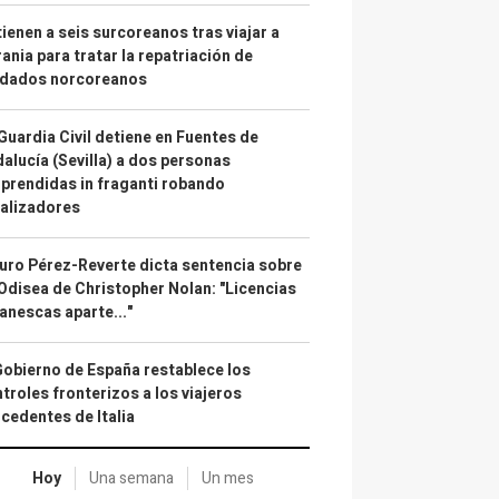
ienen a seis surcoreanos tras viajar a
ania para tratar la repatriación de
ldados norcoreanos
Guardia Civil detiene en Fuentes de
alucía (Sevilla) a dos personas
prendidas in fraganti robando
alizadores
uro Pérez-Reverte dicta sentencia sobre
Odisea de Christopher Nolan: "Licencias
anescas aparte..."
Gobierno de España restablece los
troles fronterizos a los viajeros
cedentes de Italia
Hoy
Una semana
Un mes