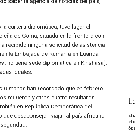
do saber la agencia de noticias del país,
 la cartera diplomática, tuvo lugar el
leña de Goma, situada en la frontera con
a recibido ninguna solicitud de asistencia
i bien la Embajada de Rumanía en Luanda,
st no tiene sede diplomática en Kinshasa),
ades locales.
des rumanas han recordado que en febrero
s murieron y otros cuatro resultaron
L
ambién en República Democrática del
 que desaconsejan viajar al país africano
El 
el 
nseguridad.
Spa