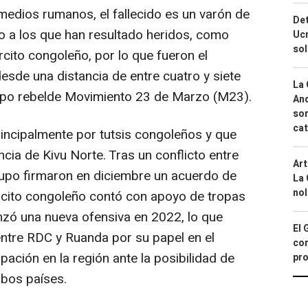
edios rumanos, el fallecido es un varón de
Det
to a los que han resultado heridos, como
Ucr
so
cito congoleño, por lo que fueron el
desde una distancia de entre cuatro y siete
La 
rupo rebelde Movimiento 23 de Marzo (M23).
And
sor
cat
incipalmente por tutsis congoleños y que
ncia de Kivu Norte. Tras un conflicto entre
Art
rupo firmaron en diciembre un acuerdo de
La 
nol
rcito congoleño contó con apoyo de tropas
nzó una nueva ofensiva en 2022, lo que
El 
entre RDC y Ruanda por su papel en el
con
ación en la región ante la posibilidad de
pro
mbos países.