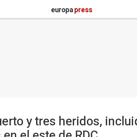
europa
press
rto y tres heridos, inclui
s en el este de RDC