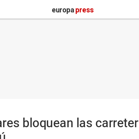
europa
press
ares bloquean las carrete
ú