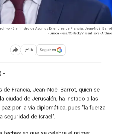
rchivo - El ministro de Asuntos Exteriores de Francia, Jean-Noël Barrot
- Europa Press/Contacto/Vincent Isore - Archivo
IA
Seguir en
Abrir opciones para compartir
 -
s de Francia, Jean-Noël Barrot, quien se
la ciudad de Jerusalén, ha instado a las
 paz por la vía diplomática, pues "la fuerza
a seguridad de Israel".
as fechas en que se celebra el primer