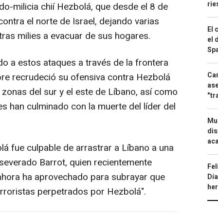
ri
do-milicia chií Hezbolá, que desde el 8 de
ntra el norte de Israel, dejando varias
El 
tras milies a evacuar de sus hogares.
el 
Spa
ido a estos ataques a través de la frontera
Can
bre recrudeció su ofensiva contra Hezbolá
ase
zonas del sur y el este de Líbano, así como
"tr
ues han culminado con la muerte del líder del
Mue
dis
aca
olá fue culpable de arrastrar a Líbano a una
aseverado Barrot, quien recientemente
Fel
e ahora ha aprovechado para subrayar que
Día
he
erroristas perpetrados por Hezbolá".