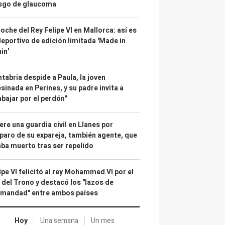
esgo de glaucoma
coche del Rey Felipe VI en Mallorca: así es
deportivo de edición limitada 'Made in
in'
tabria despide a Paula, la joven
sinada en Perines, y su padre invita a
abajar por el perdón"
re una guardia civil en Llanes por
paro de su expareja, también agente, que
ba muerto tras ser repelido
ipe VI felicitó al rey Mohammed VI por el
 del Trono y destacó los "lazos de
rmandad" entre ambos países
Hoy
Una semana
Un mes