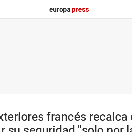
europa
press
xteriores francés recalca 
 su seguridad "solo por l