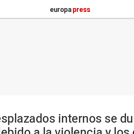
europa
press
splazados internos se dup
bido a la violencia y los 