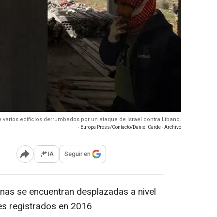
 varios edificios derrumbados por un ataque de Israel contra Líbano.
- Europa Press/Contacto/Daniel Carde - Archivo
IA
Seguir en
Abrir opciones para compartir
nas se encuentran desplazadas a nivel
nes registrados en 2016