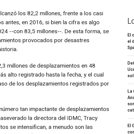
canzó los 82,2 millones, frente a los casi
L
 antes, en 2016, si bien la cifra es algo
24 --con 83,5 millones--. De esta forma, se
El 
zamientos provocados por desastres
el 
Spa
istoria.
Det
2,3 millones de desplazamientos en 48
Ucr
ás alto registrado hasta la fecha, y el cual
so
 caso de los desplazamientos registrados por
La 
And
sor
 número tan impactante de desplazamientos
cat
 aseverado la directora del IDMC, Tracy
El 
tos se intensifican, a menudo son las
con