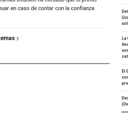
inuar en caso de contar con la confianza
Det
Ucr
so
 temas
La 
And
sor
cat
El 
con
pro
Des
(Ov