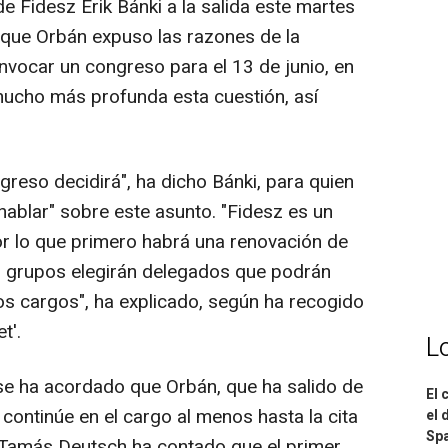
de Fidesz Erik Bánki a la salida este martes
a que Orbán expuso las razones de la
nvocar un congreso para el 13 de junio, en
ucho más profunda esta cuestión, así
ngreso decidirá", ha dicho Bánki, para quien
ablar" sobre este asunto. "Fidesz es un
r lo que primero habrá una renovación de
los grupos elegirán delegados que podrán
s cargos", ha explicado, según ha recogido
t'.
L
se ha acordado que Orbán, que ha salido de
El 
 continúe en el cargo al menos hasta la cita
el 
Spa
o Tamás Deutsch ha contado que el primer