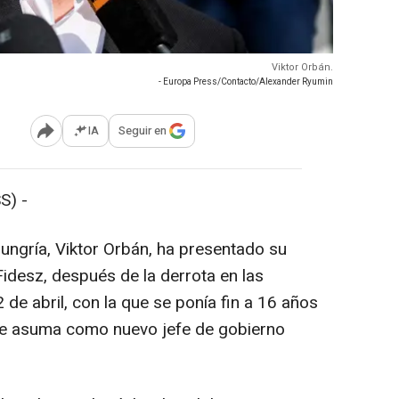
Viktor Orbán.
- Europa Press/Contacto/Alexander Ryumin
IA
Seguir en
Abrir opciones para compartir
S) -
Hungría, Viktor Orbán, ha presentado su
Fidesz, después de la derrota en las
 de abril, con la que se ponía fin a 16 años
ue asuma como nuevo jefe de gobierno