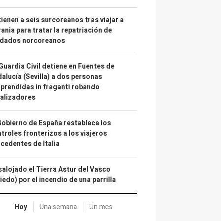
ienen a seis surcoreanos tras viajar a
ania para tratar la repatriación de
ldados norcoreanos
Guardia Civil detiene en Fuentes de
alucía (Sevilla) a dos personas
prendidas in fraganti robando
alizadores
Gobierno de España restablece los
troles fronterizos a los viajeros
cedentes de Italia
alojado el Tierra Astur del Vasco
iedo) por el incendio de una parrilla
Hoy
Una semana
Un mes