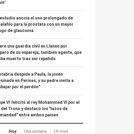
in'
estudio asocia el uso prolongado de
alafilo para la próstata con un mayor
esgo de glaucoma
re una guardia civil en Llanes por
paro de su expareja, también agente, que
ba muerto tras ser repelido
tabria despide a Paula, la joven
sinada en Perines, y su padre invita a
abajar por el perdón"
ipe VI felicitó al rey Mohammed VI por el
 del Trono y destacó los "lazos de
rmandad" entre ambos países
Hoy
Una semana
Un mes