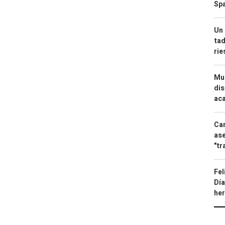
Spa
Un 
tad
ri
Mue
dis
aca
Can
ase
"tr
Fel
Día
he