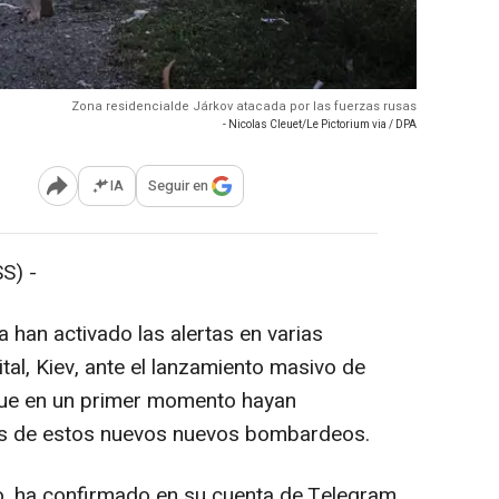
Zona residencialde Járkov atacada por las fuerzas rusas
- Nicolas Cleuet/Le Pictorium via / DPA
IA
Seguir en
Abrir opciones para compartir
S) -
han activado las alertas en varias
pital, Kiev, ante el lanzamiento masivo de
 que en un primer momento hayan
os de estos nuevos nuevos bombardeos.
chko, ha confirmado en su cuenta de Telegram