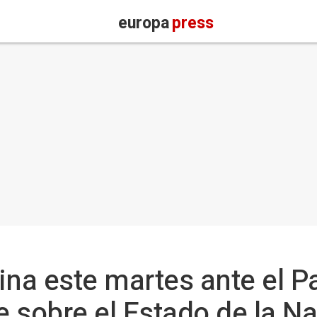
europa
press
ina este martes ante el P
 sobre el Estado de la N