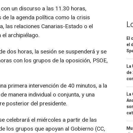
a con un discurso a las 11.30 horas,
 de la agenda política como la crisis
L
da, las relaciones Canarias-Estado o el
 el archipiélago.
El 
el 
de dos horas, la sesión se suspenderá y se
Spa
horas con los grupos de la oposición, PSOE,
La 
de 
com
a primera intervención de 40 minutos, a la
de manera individual o conjunta, y una
La 
And
re posterior del presidente.
sor
cat
 celebrará el miércoles a partir de las
 de los grupos que apoyan al Gobierno (CC,
Mue