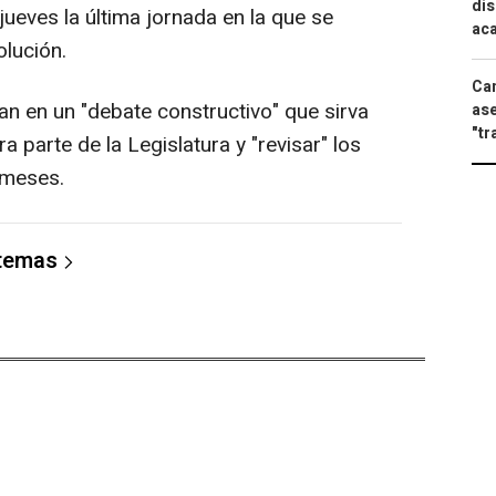
dis
jueves la última jornada en la que se
aca
olución.
Can
an en un "debate constructivo" que sirva
ase
"tr
a parte de la Legislatura y "revisar" los
 meses.
 temas