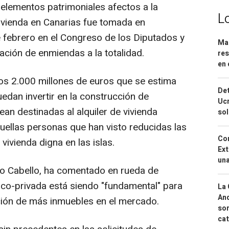
 elementos patrimoniales afectos a la
L
ivienda en Canarias fue tomada en
 febrero en el Congreso de los Diputados y
Mar
ación de enmiendas a la totalidad.
res
en 
e los 2.000 millones de euros que se estima
Det
edan invertir en la construcción de
Ucr
ean destinadas al alquiler de vivienda
so
quellas personas que han visto reducidas las
Cor
ivienda digna en las islas.
Ext
una
so Cabello, ha comentado en rueda de
ico-privada está siendo "fundamental" para
La 
And
ción de más inmuebles en el mercado.
sor
cat