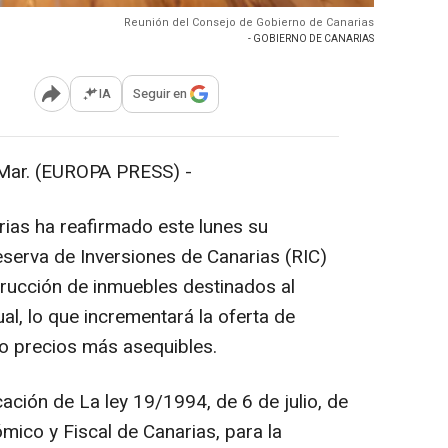
Reunión del Consejo de Gobierno de Canarias
- GOBIERNO DE CANARIAS
IA
Seguir en
Abrir opciones para compartir
ar. (EUROPA PRESS) -
ias ha reafirmado este lunes su
serva de Inversiones de Canarias (RIC)
trucción de inmuebles destinados al
al, lo que incrementará la oferta de
do precios más asequibles.
ación de La ley 19/1994, de 6 de julio, de
ico y Fiscal de Canarias, para la