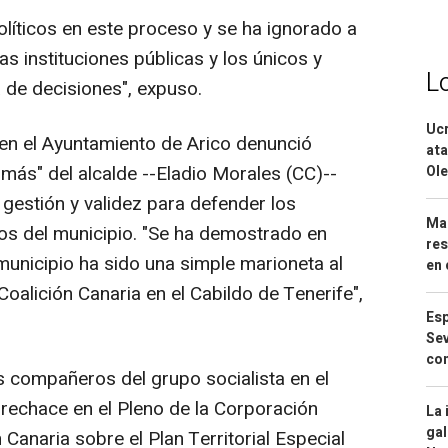
olíticos en este proceso y se ha ignorado a
as instituciones públicas y los únicos y
L
 de decisiones", expuso.
Ucr
 en el Ayuntamiento de Arico denunció
ata
más" del alcalde --Eladio Morales (CC)--
Ole
gestión y validez para defender los
Mar
nos del municipio. "Se ha demostrado en
res
municipio ha sido una simple marioneta al
en 
alición Canaria en el Cabildo de Tenerife",
Esp
Sev
con
s compañeros del grupo socialista en el
 rechace en el Pleno de la Corporación
La 
gal
 Canaria sobre el Plan Territorial Especial