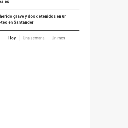
vales
herido grave y dos detenidos en un
oteo en Santander
Hoy
Una semana
Un mes