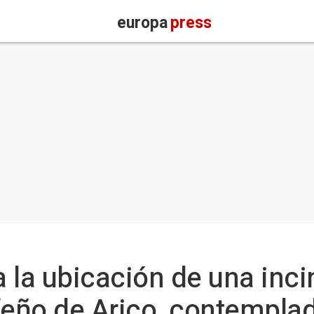
europa
press
 la ubicación de una inci
feño de Arico, contemplad