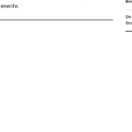
No
enerife.
Un 
tir