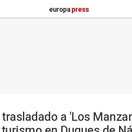
europa
press
 trasladado a 'Los Manzan
n turismo en Duques de Ná