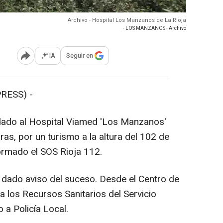
Archivo - Hospital Los Manzanos de La Rioja
- LOS MANZANOS - Archivo
IA
Seguir en
Abrir opciones para compartir
RESS) -
dado al Hospital Viamed 'Los Manzanos'
oras, por un turismo a la altura del 102 de
ormado el SOS Rioja 112.
 dado aviso del suceso. Desde el Centro de
a los Recursos Sanitarios del Servicio
 a Policía Local.