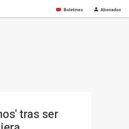
Boletines
Abonados
os' tras ser
jera