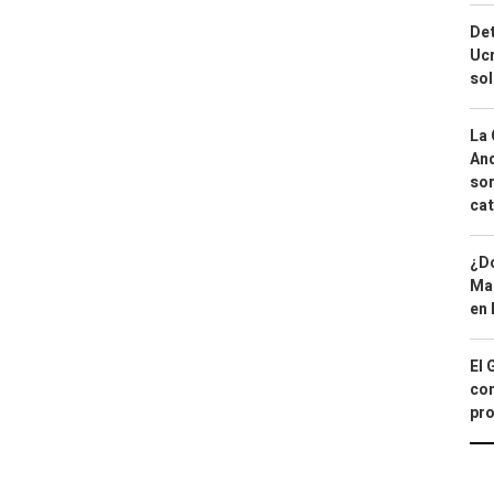
Det
Ucr
so
La 
And
sor
cat
¿Dó
Map
en 
El 
con
pro