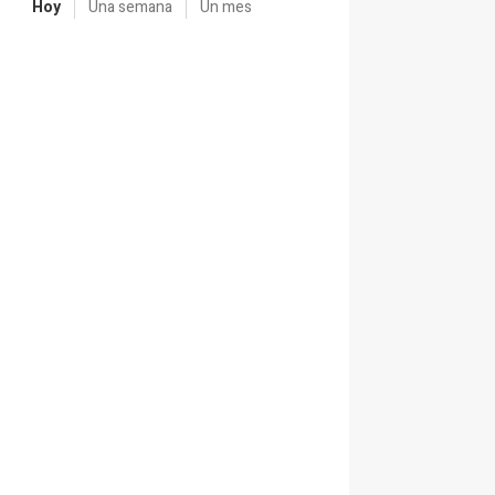
Hoy
Una semana
Un mes