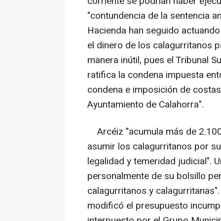
corriente se podrían haber ejecu
"contundencia de la sentencia an
Hacienda han seguido actuando d
el dinero de los calagurritanos 
manera inútil, pues el Tribunal S
ratifica la condena impuesta en
condena e imposición de costas
Ayuntamiento de Calahorra".
Arcéiz "acumula más de 2.100
asumir los calagurritanos por su
legalidad y temeridad judicial".
personalmente de su bolsillo pe
calagurritanos y calagurritanas"
modificó el presupuesto incumpl
interpuesto por el Grupo Municip