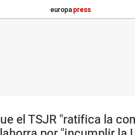
europa
press
e el TSJR "ratifica la con
lahorra por "incumplir la 