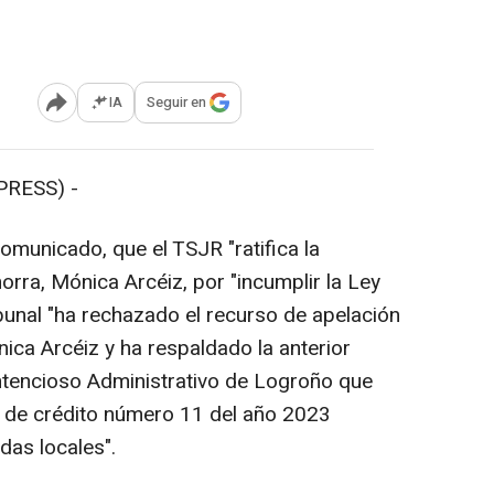
IA
Seguir en
Abrir opciones para compartir
RESS) -
municado, que el TSJR "ratifica la
orra, Mónica Arcéiz, por "incumplir la Ley
bunal "ha rechazado el recurso de apelación
ica Arcéiz y ha respaldado la anterior
ntencioso Administrativo de Logroño que
n de crédito número 11 del año 2023
das locales".