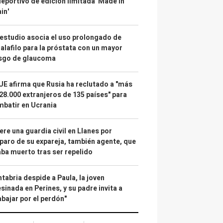
deportivo de edición limitada 'Made in
in'
estudio asocia el uso prolongado de
alafilo para la próstata con un mayor
esgo de glaucoma
UE afirma que Rusia ha reclutado a "más
28.000 extranjeros de 135 países" para
batir en Ucrania
re una guardia civil en Llanes por
paro de su expareja, también agente, que
ba muerto tras ser repelido
tabria despide a Paula, la joven
sinada en Perines, y su padre invita a
abajar por el perdón"