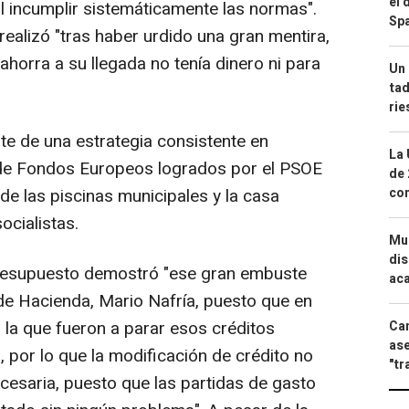
el 
l incumplir sistemáticamente las normas".
Spa
realizó "tras haber urdido una gran mentira,
ahorra a su llegada no tenía dinero ni para
Un 
tad
ri
 de una estrategia consistente en
La 
 de Fondos Europeos logrados por el PSOE
de 
 de las piscinas municipales y la casa
com
ocialistas.
Mue
dis
presupuesto demostró "ese gran embuste
aca
 de Hacienda, Mario Nafría, puesto que en
a la que fueron a parar esos créditos
Can
ase
por lo que la modificación de crédito no
"tr
necesaria, puesto que las partidas de gasto