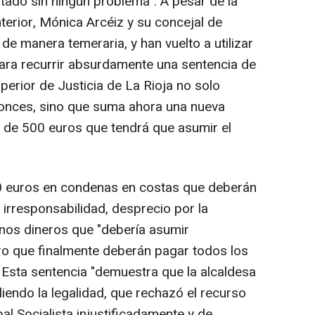
tado sin ningún problema". A pesar de la
terior, Mónica Arcéiz y su concejal de
e manera temeraria, y han vuelto a utilizar
para recurrir absurdamente una sentencia de
uperior de Justicia de La Rioja no solo
tonces, sino que suma ahora una nueva
 de 500 euros que tendrá que asumir el
 euros en condenas en costas que deberán
 irresponsabilidad, desprecio por la
 Unos dineros que "debería asumir
ro que finalmente deberán pagar todos los
. Esta sentencia "demuestra que la alcaldesa
iendo la legalidad, que rechazó el recurso
al Socialista injustificadamente y de