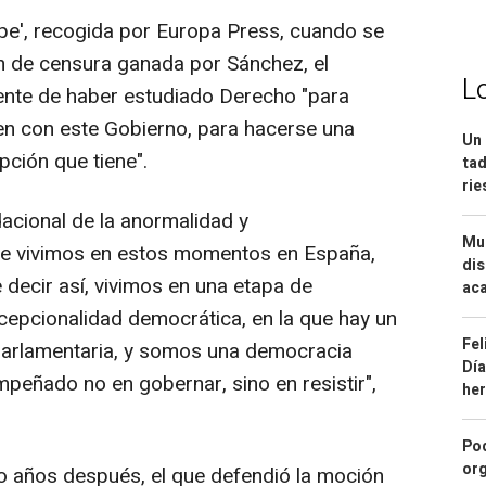
pe', recogida por Europa Press, cuando se
 de censura ganada por Sánchez, el
L
ente de haber estudiado Derecho "para
en con este Gobierno, para hacerse una
Un 
pción que tiene".
tad
ri
dacional de la anormalidad y
Mue
ue vivimos en estos momentos en España,
dis
decir así, vivimos en una etapa de
aca
epcionalidad democrática, en la que hay un
Fel
parlamentaria, y somos una democracia
Día
mpeñado no en gobernar, sino en resistir",
he
Pod
org
 años después, el que defendió la moción