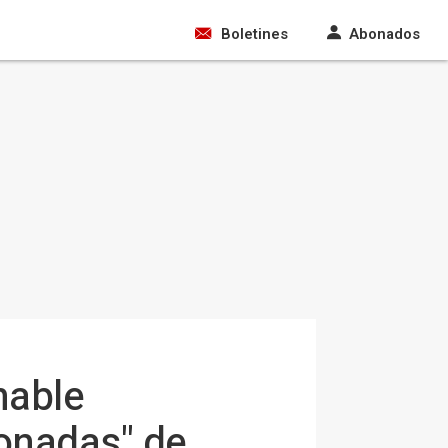
Boletines
Abonados
nable
ronadas" de