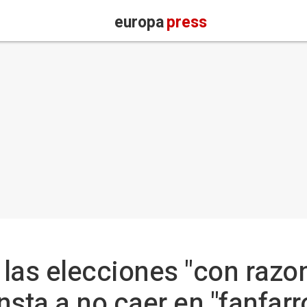
europa
press
las elecciones "con razo
insta a no caer en "fanfar