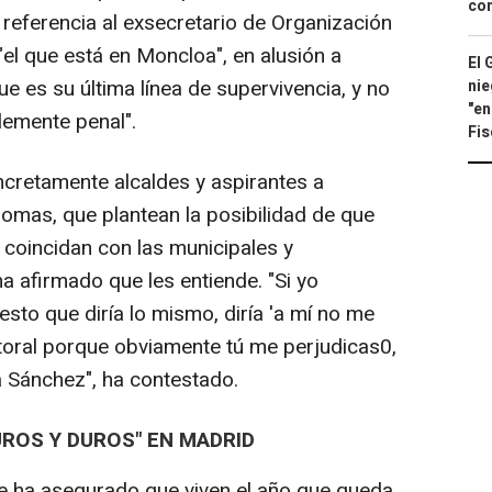
con
n referencia al exsecretario de Organización
el que está en Moncloa", en alusión a
El 
e es su última línea de supervivencia, y no
nie
"en
blemente penal".
Fis
cretamente alcaldes y aspirantes a
mas, que plantean la posibilidad de que
 coincidan con las municipales y
 afirmado que les entiende. "Si yo
esto que diría lo mismo, diría 'a mí no me
toral porque obviamente tú me perjudicas0,
a Sánchez", ha contestado.
ROS Y DUROS" EN MADRID
de ha asegurado que viven el año que queda