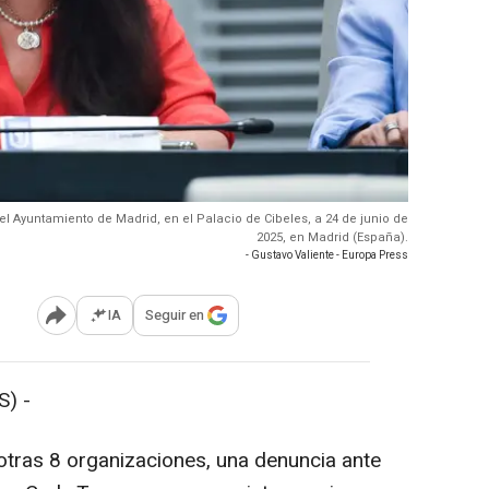
l Ayuntamiento de Madrid, en el Palacio de Cibeles, a 24 de junio de
2025, en Madrid (España).
- Gustavo Valiente - Europa Press
IA
Seguir en
Abrir opciones para compartir
) -
 otras 8 organizaciones, una denuncia ante