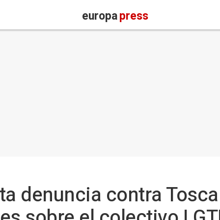
europa
press
ta denuncia contra Tosca
es sobre el colectivo LGT