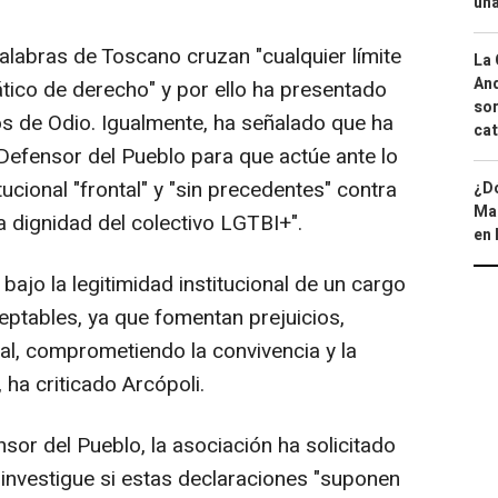
una
alabras de Toscano cruzan "cualquier límite
La 
And
ico de derecho" y por ello ha presentado
sor
os de Odio. Igualmente, ha señalado que ha
cat
 Defensor del Pueblo para que actúe ante lo
ucional "frontal" y "sin precedentes" contra
¿Dó
Map
a dignidad del colectivo LGTBI+".
en 
bajo la legitimidad institucional de un cargo
eptables, ya que fomentan prejuicios,
al, comprometiendo la convivencia y la
 ha criticado Arcópoli.
nsor del Pueblo, la asociación ha solicitado
 investigue si estas declaraciones "suponen