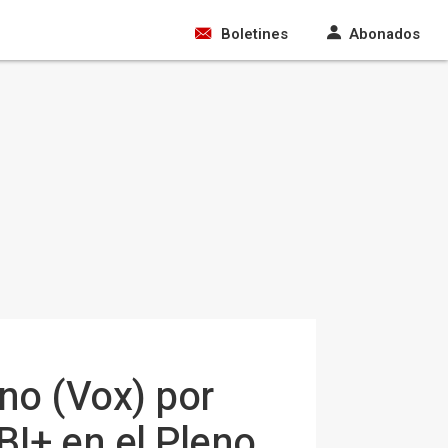
Boletines
Abonados
no (Vox) por
BI+ en el Pleno