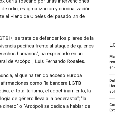
Vox Carla Toscano por unas intervenciones
de odio, estigmatización y criminalización
te el Pleno de Cibeles del pasado 24 de
GTBI+, se trata de defender los pilares de la
L
vivencia pacífica frente al ataque de quienes
derechos humanos", ha expresado en un
Mar
al de Arcópoli, Luis Fernando Rosales.
res
en 
nuncia, al que ha tenido acceso Europa
Det
il afirmaciones como "la bandera LGTBI
Ucr
iva, el totalitarismo, el adoctrinamiento, la
so
ogía de género lleva a la pederastia"; "la
Cor
e dinero" o "Arcópoli se dedica a hablar de
Ext