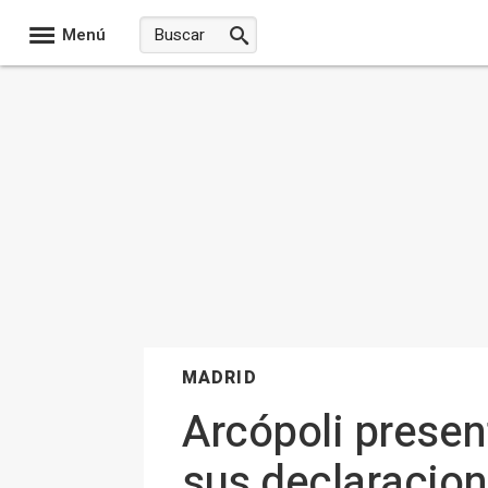
Menú
MADRID
Arcópoli presen
sus declaracion