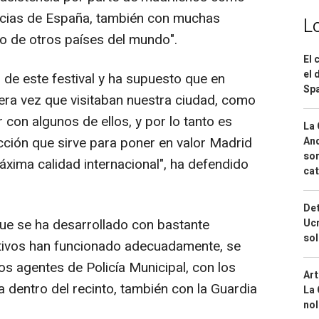
ncias de España, también con muchas
L
o de otros países del mundo".
El 
el 
 de este festival y ha supuesto que en
Spa
era vez que visitaban nuestra ciudad, como
 con algunos de ellos, y por lo tanto es
La 
ción que sirve para poner en valor Madrid
And
sor
xima calidad internacional", ha defendido
cat
Det
 que se ha desarrollado con bastante
Ucr
so
itivos han funcionado adecuadamente, se
s agentes de Policía Municipal, con los
Art
 dentro del recinto, también con la Guardia
La 
nol