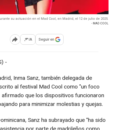
rante su actuación en el Mad Cool, en Madrid, el 12 de julio de 2025.
- MAD COOL
IA
Seguir en
Abrir opciones para compartir
) -
adrid, Inma Sanz, también delegada de
crito al festival Mad Cool como "un foco
a afirmado que los dispositivos funcionaron
ajando para minimizar molestias y quejas.
Dominicana, Sanz ha subrayado que "ha sido
 asistencia por parte de madrileños como