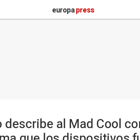
europa
press
 describe al Mad Cool c
irma que los dispositivos 