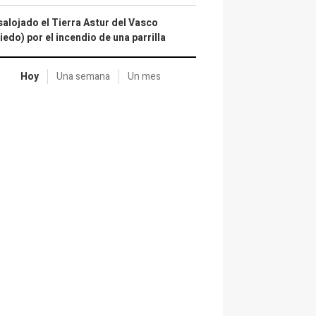
alojado el Tierra Astur del Vasco
iedo) por el incendio de una parrilla
Hoy
Una semana
Un mes