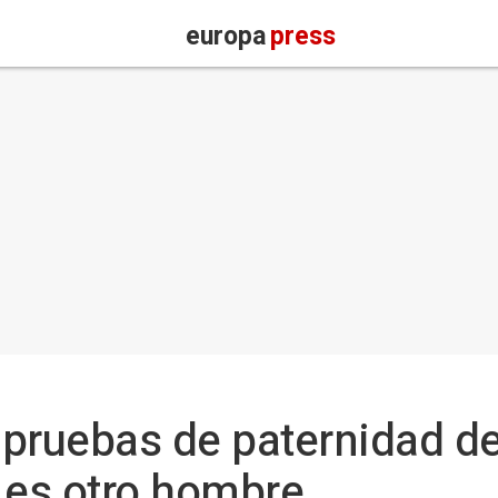
europa
press
pruebas de paternidad de
 es otro hombre