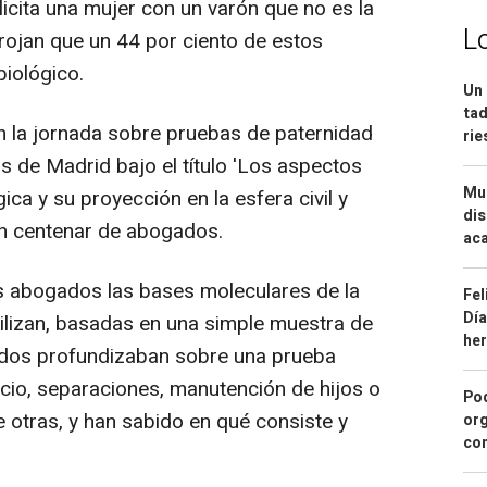
licita una mujer con un varón que no es la
L
rrojan que un 44 por ciento de estos
biológico.
Un 
tad
n la jornada sobre pruebas de paternidad
ri
s de Madrid bajo el título 'Los aspectos
Mue
gica y su proyección en la esfera civil y
dis
 un centenar de abogados.
aca
s abogados las bases moleculares de la
Fel
Día
tilizan, basadas en una simple muestra de
he
gados profundizaban sobre una prueba
cio, separaciones, manutención de hijos o
Pod
 otras, y han sabido en qué consiste y
org
con