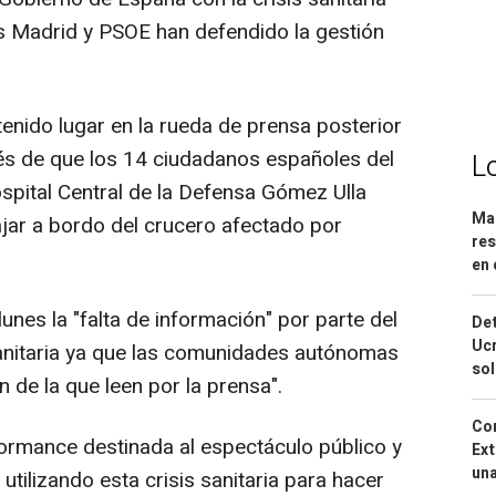
s Madrid y PSOE han defendido la gestión
enido lugar en la rueda de prensa posterior
és de que los 14 ciudadanos españoles del
L
pital Central de la Defensa Gómez Ulla
Mar
ajar a bordo del crucero afectado por
res
en 
nes la "falta de información" por parte del
Det
Ucr
 sanitaria ya que las comunidades autónomas
so
 de la que leen por la prensa".
Cor
ormance destinada al espectáculo público y
Ext
una
utilizando esta crisis sanitaria para hacer