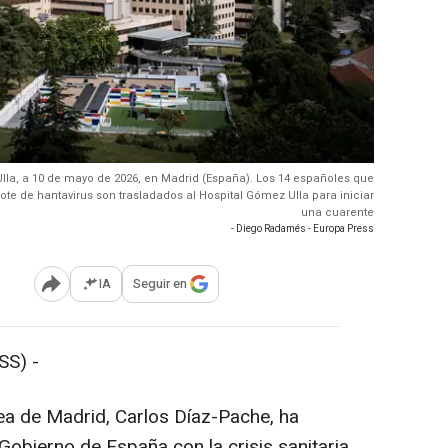
Ulla, a 10 de mayo de 2026, en Madrid (España). Los 14 españoles que
te de hantavirus son trasladados al Hospital Gómez Ulla para iniciar
una cuarente
- Diego Radamés - Europa Press
IA
Seguir en
Abrir opciones para compartir
SS) -
ea de Madrid, Carlos Díaz-Pache, ha
Gobierno de España con la crisis sanitaria