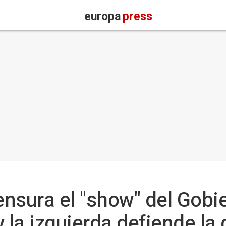
europa
press
nsura el "show" del Gobie
 y la izquierda defiende la