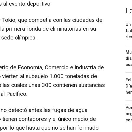
s al evento deportivo.
L
r Tokio, que competía con las ciudades de
Un 
la primera ronda de eliminatorias en su
tad
n sede olímpica.
ri
Mue
dis
aca
terio de Economía, Comercio e Industria de
 vierten al subsuelo 1.000 toneladas de
Fel
de las cuales unas 300 contienen sustancias
Día
he
al Pacífico.
Pod
 no detectó antes las fugas de agua
org
o tienen contadores y el único medio de
con
s, por lo que hasta que no se han formado