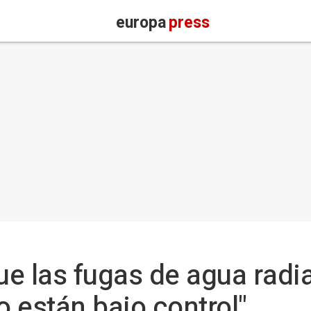
europa
press
e las fugas de agua radia
 están bajo control"