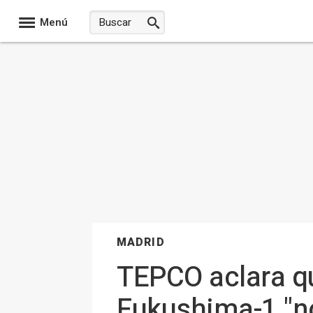
Menú
MADRID
TEPCO aclara qu
Fukushima-1 "no