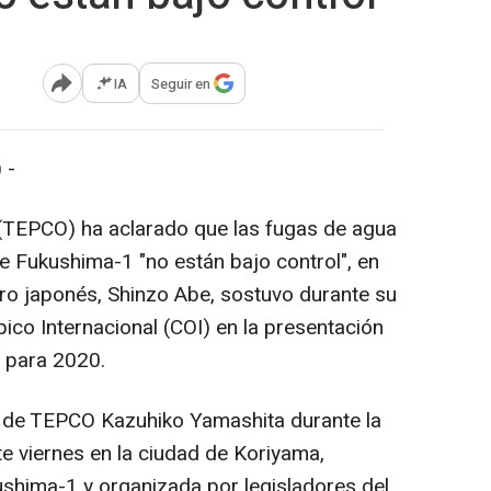
IA
Seguir en
Abrir opciones para compartir
 -
 (TEPCO) ha aclarado que las fugas de agua
 de Fukushima-1 "no están bajo control", en
tro japonés, Shinzo Abe, sostuvo durante su
pico Internacional (COI) en la presentación
 para 2020.
te de TEPCO Kazuhiko Yamashita durante la
e viernes en la ciudad de Koriyama,
ushima-1 y organizada por legisladores del