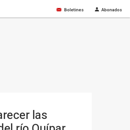
Boletines
Abonados
arecer las
el río Quípar