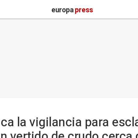
europa
press
ca la vigilancia para escl
n vertido de crudo cerca d