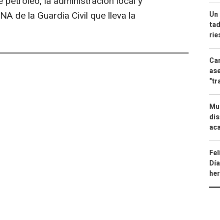
petróleo, la administración local y
 de la Guardia Civil que lleva la
Un 
tad
ri
Can
ase
"tr
Mue
dis
aca
Fel
Día
he