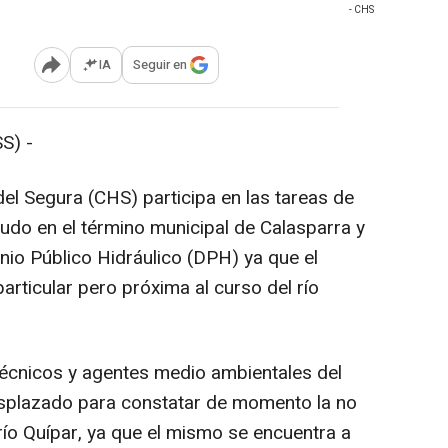
- CHS
IA
Seguir en
Abrir opciones para compartir
S) -
el Segura (CHS) participa en las tareas de
rudo en el término municipal de Calasparra y
nio Público Hidráulico (DPH) ya que el
articular pero próxima al curso del río
écnicos y agentes medio ambientales del
splazado para constatar de momento la no
río Quípar, ya que el mismo se encuentra a