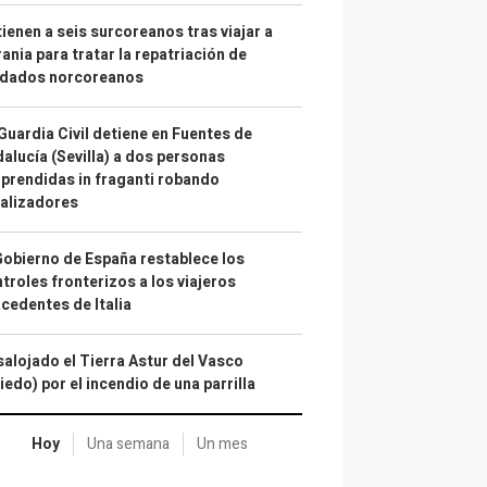
ienen a seis surcoreanos tras viajar a
ania para tratar la repatriación de
ldados norcoreanos
Guardia Civil detiene en Fuentes de
alucía (Sevilla) a dos personas
prendidas in fraganti robando
alizadores
Gobierno de España restablece los
troles fronterizos a los viajeros
cedentes de Italia
alojado el Tierra Astur del Vasco
iedo) por el incendio de una parrilla
Hoy
Una semana
Un mes