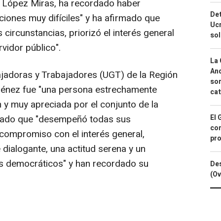
o López Miras, ha recordado haber
Det
ciones muy difíciles" y ha afirmado que
Ucr
s circunstancias, priorizó el interés general
so
vidor público".
La 
And
ajadoras y Trabajadores (UGT) de la Región
sor
ménez fue "una persona estrechamente
cat
 y muy apreciada por el conjunto de la
cado que "desempeñó todas sus
El 
con
compromiso con el interés general,
pro
dialogante, una actitud serena y un
es democráticos" y han recordado su
Des
(Ov