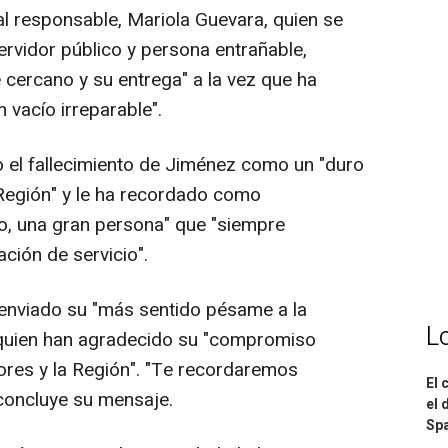
al responsable, Mariola Guevara, quien se
ervidor público y persona entrañable,
 cercano y su entrega" a la vez que ha
 vacío irreparable".
o el fallecimiento de Jiménez como un "duro
 Región" y le ha recordado como
o, una gran persona" que "siempre
ión de servicio".
 enviado su "más sentido pésame a la
L
 quien han agradecido su "compromiso
ores y la Región". "Te recordaremos
El 
 concluye su mensaje.
el 
Spa