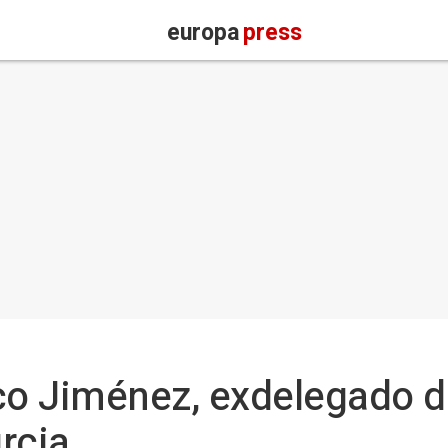
europa
press
co Jiménez, exdelegado d
rcia