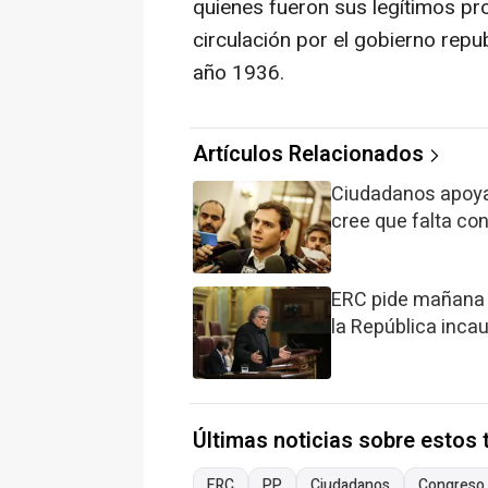
quienes fueron sus legítimos pr
circulación por el gobierno repub
año 1936.
Artículos Relacionados
Ciudadanos apoya 
cree que falta c
ERC pide mañana e
la República inca
Últimas noticias sobre estos
ERC
PP
Ciudadanos
Congreso 