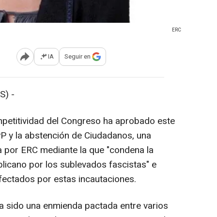
ERC
IA
Seguir en
Abrir opciones para compartir
S) -
etitividad del Congreso ha aprobado este
PP y la abstención de Ciudadanos, una
a por ERC mediante la que "condena la
blicano por los sublevados fascistas" e
afectados por estas incautaciones.
ha sido una enmienda pactada entre varios