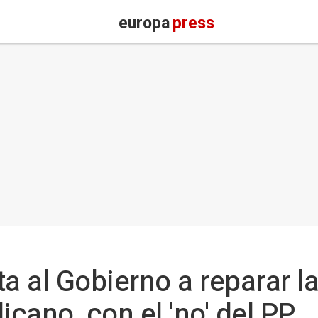
europa
press
a al Gobierno a reparar l
icano, con el 'no' del PP