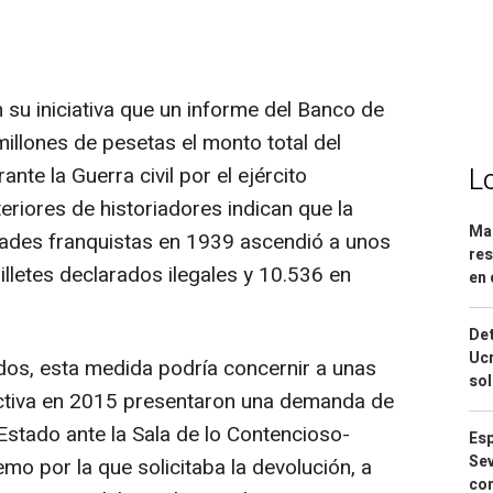
 su iniciativa que un informe del Banco de
illones de pesetas el monto total del
L
nte la Guerra civil por el ejército
eriores de historiadores indican que la
Mar
dades franquistas en 1939 ascendió a unos
res
lletes declarados ilegales y 10.536 en
en 
Det
Ucr
dos, esta medida podría concernir a unas
so
ectiva en 2015 presentaron una demanda de
Estado ante la Sala de lo Contencioso-
Esp
Sev
emo por la que solicitaba la devolución, a
con