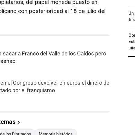
opietarios, del papel moneda puesto en
licano con posterioridad al 18 de julio del
Un 
tir
Cor
Ext
una
sacar a Franco del Valle de los Caídos pero
onsenso
n el Congreso devolver en euros el dinero de
utado por el franquismo
 temas
de los Diputados
Memoria histórica