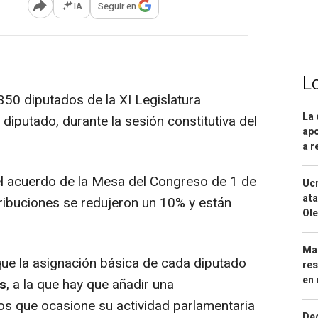
IA
Seguir en
Abrir opciones para compartir
L
350 diputados de la XI Legislatura
La 
 diputado, durante la sesión constitutiva del
apo
a r
 el acuerdo de la Mesa del Congreso de 1 de
Ucr
ata
etribuciones se redujeron un 10% y están
Ole
Mar
ue la asignación básica de cada diputado
res
en 
s
, a la que hay que añadir una
os que ocasione su actividad parlamentaria
Dec