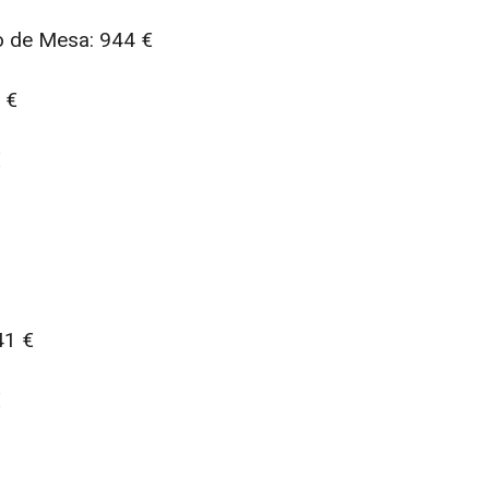
 de Mesa: 944 €
 €
€
41 €
€