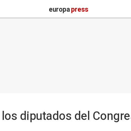
europa
press
 los diputados del Congr