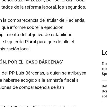
l periodo 2014-2020--, por parte del PSOE,
ltados de la reforma laboral, los segundos.
la comparecencia del titular de Hacienda,
 que informe sobre la ejecución
limiento del objetivo de estabilidad
 e Izquierda Plural para que detalle el
istración local.
L
N, POR EL 'CASO BÁRCENAS'
El 
el 
o del PP Luis Bárcenas, a quien se atribuyen
Spa
a haberse acogido a la amnistía fiscal a
Det
iciones de comparecencia se han
Ucr
so