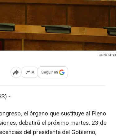
CONGRESO
IA
Seguir en
Abrir opciones para compartir
S) -
ngreso, el órgano que sustituye al Pleno
siones, debatirá el próximo martes, 23 de
ecencias del presidente del Gobierno,