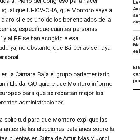
cuda al Pleno del Congreso para hacer
La 
And
 al igual que IU-ICV-CHA, que Montoro vaya a
sor
claro si e es uno de los beneficiados de la
cat
 además, especifique cuántas personas
el' y al PP se han acogido a esa
¿Dó
Map
ado ya, no obstante, que Bárcenas se haya
en 
ersonal.
El 
en la Cámara Baja el grupo parlamentario
con
pro
n i Lleida. CiU quiere que Montoro informe
o europeo para que se repartan mejor los
ferentes administraciones.
a solicitud para que Montoro explique las
 antes de las elecciones catalanes sobre la
stas cuentas en Suiza de Artur Mas y Jordi