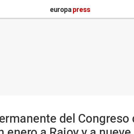
europa
press
Permanente del Congreso 
n enero a Rajoy y a nueve