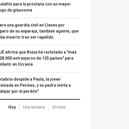
alafilo para la próstata con un mayor
esgo de glaucoma
re una guardia civil en Llanes por
paro de su expareja, también agente, que
ba muerto tras ser repelido
UE afirma que Rusia ha reclutado a "más
28.000 extranjeros de 135 países" para
batir en Ucrania
tabria despide a Paula, la joven
sinada en Perines, y su padre invita a
abajar por el perdón"
Hoy
Una semana
Un mes