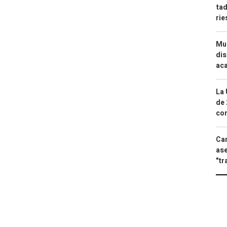
tad
ri
Mue
dis
aca
La 
de 
com
Can
ase
"tr