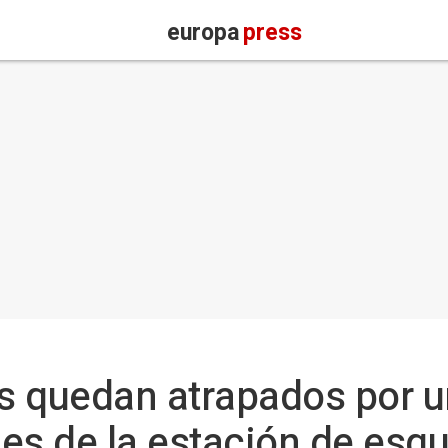
europa
press
s quedan atrapados por u
es de la estación de esqu