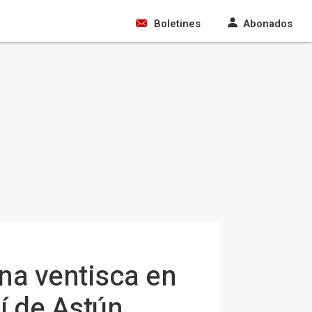
Boletines
Abonados
na ventisca en
í de Astún