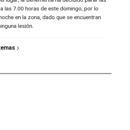
l lugar, la Benemérita ha decidido parar las
 a las 7.00 horas de este domingo, por lo
noche en la zona, dado que se encuentran
inguna lesión.
 temas