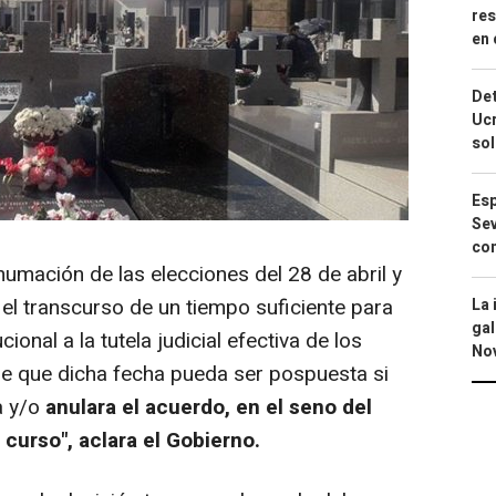
res
en 
Det
Ucr
so
Esp
Sev
con
xhumación de las elecciones del 28 de abril y
 el transcurso de un tiempo suficiente para
La 
gal
ional a la tutela judicial efectiva de los
No
o de que dicha fecha pueda ser pospuesta si
a y/o
anulara el acuerdo, en el seno del
curso", aclara el Gobierno.