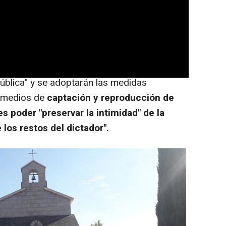
ntado por la familia, al que ha
gacía del Estado.
la rueda de prensa posterior al Consejo de
e el proceso se llevará a cabo sin
ública" y se adoptarán las medidas
e medios de
captación y reproducción de
es poder "preservar la intimidad" de la
e los restos del dictador".