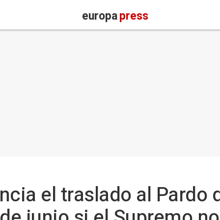
europa
press
cia el traslado al Pardo 
 de junio si el Supremo n