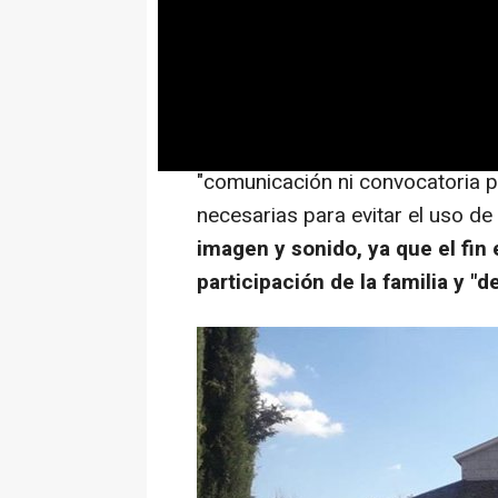
consecuencia del recurso prese
presentado alegaciones la Abo
Calvo
ha hecho este anuncio en 
Ministros, donde ha explicado qu
"comunicación ni convocatoria p
necesarias para evitar el uso d
imagen y sonido, ya que el fin 
participación de la familia y "d