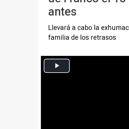
antes
Llevará a cabo la exhumaci
familia de los retrasos
Europa Press Nacional
Actualizado: viernes, 15 marzo 2019 22:51
MADRID, 15 (EUROPA PRESS)
La vicepresidenta del Gobiern
que los restos del dictador Fra
los Caídos y trasladados al ceme
siempre y cuando el
Tribunal S